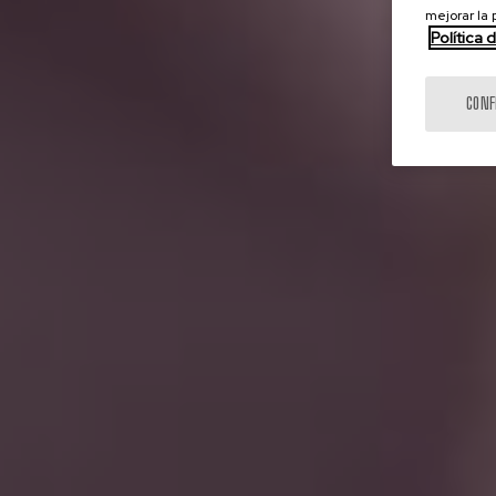
mejorar la
Política 
CONF