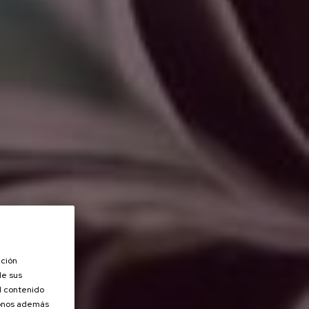
ación
de sus
el contenido
donos además