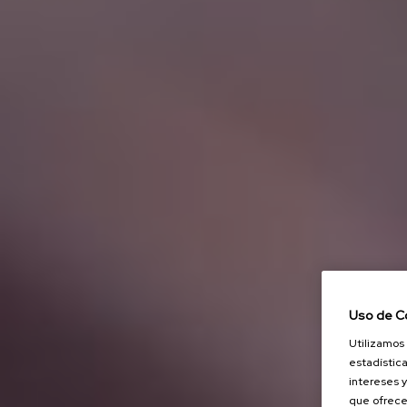
Uso de C
Utilizamos 
estadística
intereses y
que ofrece