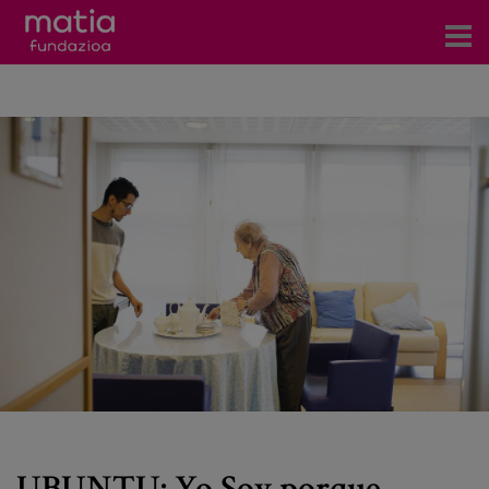
Centros
Servicios
Eventos
Contacto
Noticias
Blog
Prensa
Trabaja con nosotros
UBUNTU: Yo Soy porque