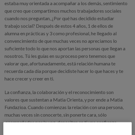
estaba muy orientada a acompañar a los demás, sentimiento
que creo que compartimos muchos trabajadores sociales
cuando nos preguntan, ¿Por qué has decidido estudiar
trabajo social? Después de estos 4 años, 1 de ellos de
alumna en prácticas y 3 como profesional, he llegado al
convencimiento de que muchas veces no apreciamos lo
suficiente todo lo que nos aportan las personas que llegan a
nosotros. Tú les guías en su proceso pero tenemos que
valorar que, afortunadamente, está relación humana te
recuerda cada día porque decidiste hacer lo que haces y te
hace crecer y creer en ti.
La confianza, la colaboración y el reconocimiento son
valores que sustentan a Matia Orienta, y por ende a Matia
Fundazioa. Cuando comienzas la relación con una persona,
muchas veces sin conocerte, sin ponerte cara, sólo
acompañados por la voz, depositan en ti una confianza
“ciega” haciéndote participe de sus historias de vida, y