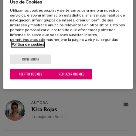
Uso de Cookies
contándote parte de ellos.
Utilizamos cookies propias y de terceros para mejorar nuestros
servicios, elaborar información estadística, analizar sus hábitos de
Por mi experiencia puedo remarcar que como trabajadora
navegación, inferir grupos de interés, crear un perfil de sus
social, aportamos mucha luz, iluminamos a muchas de las
intereses y mostrarle anuncios relevantes en otros sitios. Esto nos
permite personalizar el contenido que ofrecemos y obtener
familias que llegan, a las que llegamos y a las que
información sobre qué secciones suscitan interés,
acompañamos en el proceso de recuperación del bienestar
permitiéndonos además mejorar la página web y su seguridad.
Política de cookies
personal y familiar. Por eso, es imprescindible visibilizar
Matia Orienta y su labor, y viendo que es parte de la
CONFIGURAR
filosofía Ubuntu aprovechamos este día para hacerlo.
Porque Matia Orienta
Es tuyo, es vuestro, es nuestro y es de
ACEPTAR COOKIES
RECHAZAR COOKIES
todos.
AUTORA

Kira Rojas
Trabajadora Social