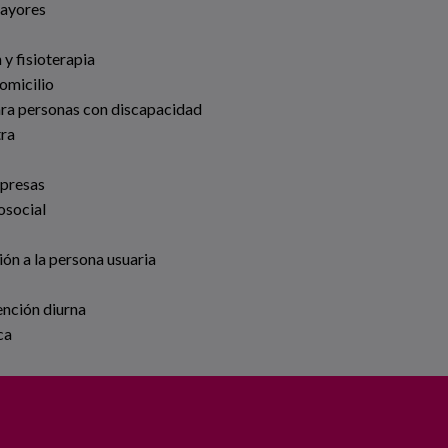
Mayores
 y fisioterapia
omicilio
ara personas con discapacidad
tra
mpresas
osocial
ión a la persona usuaria
ención diurna
ca