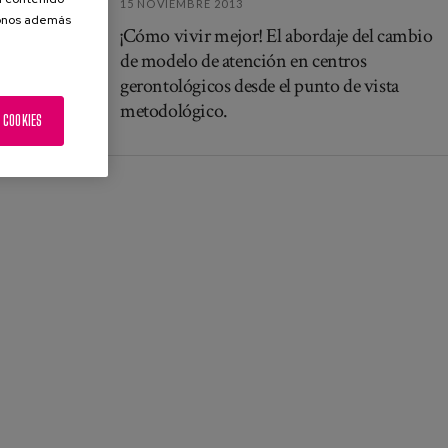
15 NOVIEMBRE 2013
donos además
¡Cómo vivir mejor! El abordaje del cambio
de modelo de atención en centros
gerontológicos desde el punto de vista
metodológico.
 COOKIES