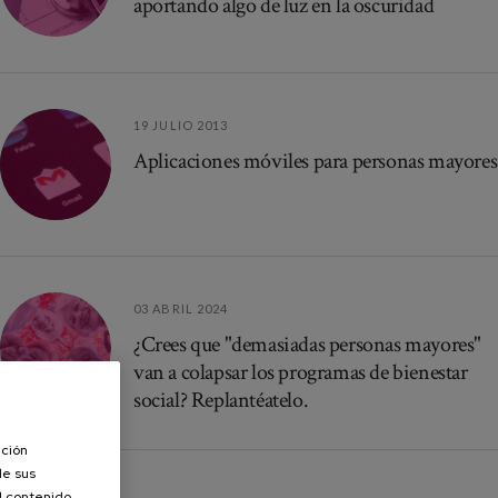
aportando algo de luz en la oscuridad
19 JULIO 2013
Aplicaciones móviles para personas mayores
03 ABRIL 2024
¿Crees que "demasiadas personas mayores"
van a colapsar los programas de bienestar
social? Replantéatelo.
ación
de sus
el contenido