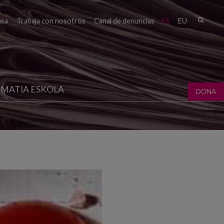
Busc
nsa
Trabaja con nosotros
Canal de denuncias
ES
EU
Form
bú
MATIA ESKOLA
DONA