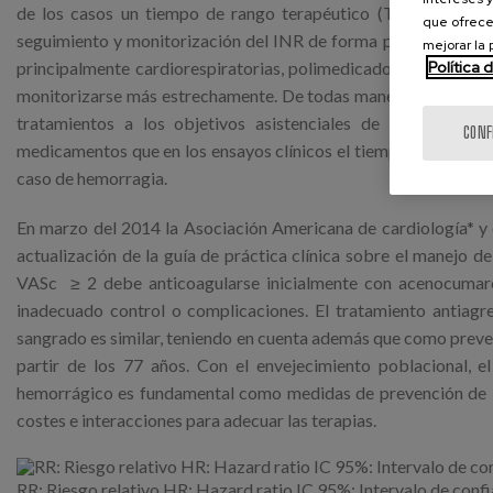
de los casos un tiempo de rango terapéutico (TRT) del 65%,
que ofrece
seguimiento y monitorización del INR de forma periódica. As
mejorar la
Política 
principalmente cardiorespiratorias, polimedicados con alto rie
monitorizarse más estrechamente. De todas maneras debe mante
tratamientos a los objetivos asistenciales de los paciente
CONF
medicamentos que en los ensayos clínicos el tiempo de duración
caso de hemorragia.
En marzo del 2014 la Asociación Americana de cardiología* y 
actualización de la guía de práctica clínica sobre el manejo
VASc ≥ 2 debe anticoagularse inicialmente con acenocumaro
inadecuado control o complicaciones. El tratamiento antiag
sangrado es similar, teniendo en cuenta además que como preve
partir de los 77 años. Con el envejecimiento poblacional, 
hemorrágico es fundamental como medidas de prevención de la
costes e interacciones para adecuar las terapias.
RR: Riesgo relativo HR: Hazard ratio IC 95%: Intervalo de con