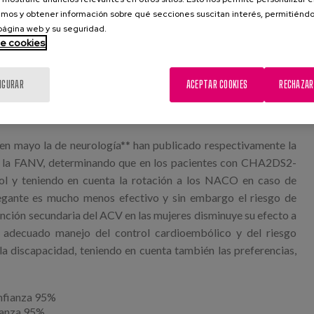
 por lo que demuestra la importancia que tiene realizar un
mos y obtener información sobre qué secciones suscitan interés, permitién
í mismo aquellos pacientes con descompensaciones frecuentes
 página web y su seguridad.
de cookies
sgo de interacciones o aquellos con insuficiencia renal deben
nerse cierta prudencia en las intervenciones, adecuando los
s, considerando los resultados de farmacovigilancia al ser
IGURAR
ACEPTAR COOKIES
RECHAZAR
 ha sido de unos 2 años de media, sin disponer de antídoto en
en mayo la de neurología** han publicado respectivamente la
 de la FANV, determinando que en los pacientes con CHA2DS2-
l y teniendo en cuenta la rotación a los NACO en caso de
regante es mucho menos efectivo y sin embargo el riesgo de
nción secundaria del ACV en las mujeres disminuye su efecto a
el adecuado manejo del control cardioembólico y del riesgo
 discapacidad, teniendo en cuenta también las preferencias,
fianza 95%