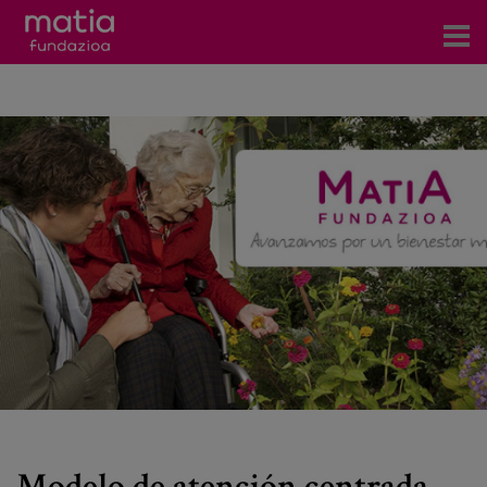
Centros
Servicios
Eventos
Contacto
Noticias
Blog
Prensa
Trabaja con nosotros
Modelo de atención centrada