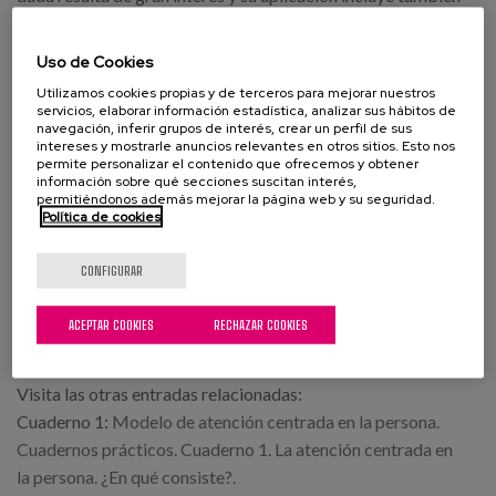
a quienes presentan diferentes grados de deterioro
cognitivo.
Uso de Cookies
Utilizamos cookies propias y de terceros para mejorar nuestros
Una metodología que supone el desempeño de nuevos roles
servicios, elaborar información estadística, analizar sus hábitos de
y cometidos profesionales para los profesionales de centro
navegación, inferir grupos de interés, crear un perfil de sus
intereses y mostrarle anuncios relevantes en otros sitios. Esto nos
ya que propone una forma nueva de trabajar en equipo al
permite personalizar el contenido que ofrecemos y obtener
información sobre qué secciones suscitan interés,
incorporarse al mismo la persona usuaria y otros miembros
permitiéndonos además mejorar la página web y su seguridad.
que no son profesionales. Otro nuevo reto que requiere
Política de cookies
formación y apoyo en el proceso de cambio para los
profesionales.
CONFIGURAR
Haz Click para la
Descarga del Cuaderno 8
(El archivo se
ACEPTAR COOKIES
RECHAZAR COOKIES
encuentra en Euskera y Castellano)
Visita las otras entradas relacionadas:
Cuaderno 1:
Modelo de atención centrada en la persona.
Cuadernos prácticos. Cuaderno 1. La atención centrada en
la persona. ¿En qué consiste?.