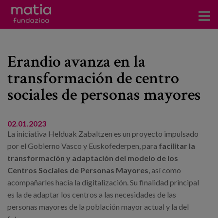
Centros
Erandio avanza en la
Servicios
transformación de centro
Eventos
sociales de personas mayores
Contacto
02.01.2023
La iniciativa Helduak Zabaltzen es un proyecto impulsado
Noticias
por el Gobierno Vasco y Euskofederpen, para
facilitar la
Blog
transformación y adaptación del modelo de los
Centros Sociales de Personas Mayores
, así como
Prensa
acompañarles hacia la digitalización. Su finalidad principal
es la de adaptar los centros a las necesidades de las
Trabaja con nosotros
personas mayores de la población mayor actual y la del