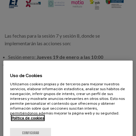
Las fechas para la sesión 7 y sesión 8, donde se
implementarán las acciones son:
Sesión enero:
Jueves 19 de enero a las 10:00
Sesión febrero:
Jueves 23 de febrero a las 10:00
Uso de Cookies
Para saber más sobre el proyecto, haz clic
aquí
o en el
siguiente
Utilizamos cookies propias y de terceros para mejorar nuestros
servicios, elaborar información estadística, analizar sus hábitos de
enlace:
https://www.matiainstituto.net/es/proyectos-
navegación, inferir grupos de interés, crear un perfil de sus
de-investigacion/proyectos/helduak-zabaltzen-
intereses y mostrarle anuncios relevantes en otros sitios. Esto nos
permite personalizar el contenido que ofrecemos y obtener
transformando-los-modelos-de-centros-sociales
información sobre qué secciones suscitan interés,
permitiéndonos además mejorar la página web y su seguridad.
Política de cookies
Página web de Helduak
Zabaltzen:
www.helduakzabaltzen.eus
CONFIGURAR