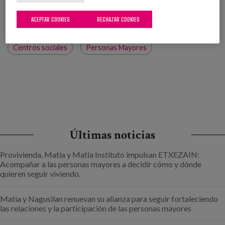
ACEPTAR COOKIES
RECHAZAR COOKIES
Etiquetas:
Centros sociales
Personas Mayores
Últimas noticias
Provivienda, Matia y Matia Instituto impulsan ETXEZAIN:
Acompañar a las personas mayores a decidir cómo y dónde
quieren seguir viviendo.
Matia y Nagusilan renuevan su alianza para seguir fortaleciendo
las relaciones y la participación de las personas mayores