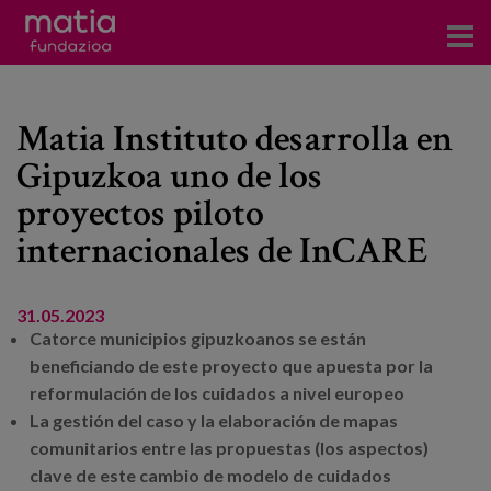
Centros
Matia Instituto desarrolla en
Servicios
Gipuzkoa uno de los
Eventos
proyectos piloto
Contacto
internacionales de InCARE
Noticias
31.05.2023
Catorce municipios gipuzkoanos se están
Blog
beneficiando de este proyecto que apuesta por la
reformulación de los cuidados a nivel europeo
Prensa
La gestión del caso y la elaboración de mapas
comunitarios entre las propuestas (los aspectos)
Trabaja con nosotros
clave de este cambio de modelo de cuidados