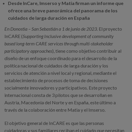
Canal de denuncias
Desde InCare, Imserso y Matia firman un informe que
ofrece una breve panorámica del panorama de los
cuidados de larga duración en España
es
En Donostia – San Sebastián a 1 de junio de 2023.
El proyecto
eu
InCARE (
Supporting Inclusive development of community
based long-term CARE services through multi-stakeholder
participatory approaches
), tiene como objetivo contribuir al
diseño de un enfoque coordinado para el desarrollo de la
política nacional de cuidados de larga duración y los
servicios de atención a nivel local y regional, mediante el
establecimiento de procesos de toma de decisiones
socialmente innovadores y participativos. Este proyecto
internacional consta de 3 pilotos que se desarrollan en
Austria, Macedonia del Norte y en España, este último a
través de la colaboración entre Matia y el Imserso.
El objetivo general de InCARE es que las personas
cuidadoras y sus familiares reciban el cuidado que necesitan