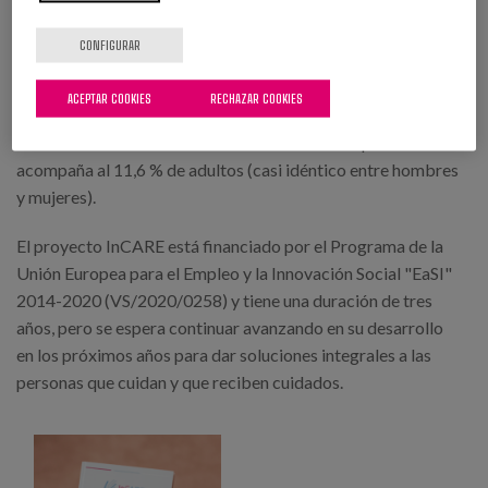
estadísticos, como la tasa de envejecimiento estatal en
2022 (que alcanza el 132,7%); la valoración global de la
CONFIGURAR
calidad de los servicios de cuidados de larga duración en
España, ligeramente superior a 6 (en una escala que va de
ACEPTAR COOKIES
RECHAZAR COOKIES
muy mala calidad [1] a muy buena calidad [10]); o cifras que
ilustran un incremento de soledad no deseada que
acompaña al 11,6 % de adultos (casi idéntico entre hombres
y mujeres).
El proyecto InCARE está financiado por el Programa de la
Unión Europea para el Empleo y la Innovación Social "EaSI"
2014-2020 (VS/2020/0258) y tiene una duración de tres
años, pero se espera continuar avanzando en su desarrollo
en los próximos años para dar soluciones integrales a las
personas que cuidan y que reciben cuidados.