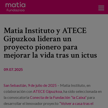
Centros
Matia Instituto y ATECE
Servicios
Gipuzkoa lideran un
Eventos
proyecto pionero para
Contacto
mejorar la vida tras un ictus
Noticias
09.07.2025
Blog
San Sebastián, 9 de julio de 2025
– Matia Instituto, en
Prensa
colaboración con
ATECE Gipuzkoa
, ha sido seleccionada en
la convocatoria
Conecta
de la Fundación “la Caixa”
para
Trabaja con nosotros
desarrollar el innovador proyecto
“Volver a casa tras el