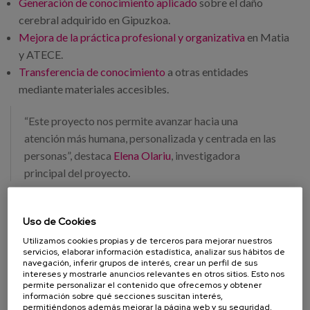
Generación de conocimiento aplicado
sobre el daño
cerebral adquirido en Gipuzkoa.
Mejora de la práctica profesional y organizativa
en Matia
y ATECE.
Transferencia de conocimiento
a otras entidades
mediante materiales accesibles.
“Este proyecto nos permite avanzar hacia una
atención más humana, personalizada y centrada en las
personas”, destaca
Elena Olariu
, investigadora
principal del proyecto.
“Reconocer a las personas con ictus como expertas
Uso de Cookies
por experiencia refuerza su autonomía y dignidad”,
Utilizamos cookies propias y de terceros para mejorar nuestros
añade
José Manuel Amador
, presidente de ATECE
servicios, elaborar información estadística, analizar sus hábitos de
Gipuzkoa.
navegación, inferir grupos de interés, crear un perfil de sus
intereses y mostrarle anuncios relevantes en otros sitios. Esto nos
permite personalizar el contenido que ofrecemos y obtener
Compromiso con la innovación social
información sobre qué secciones suscitan interés,
permitiéndonos además mejorar la página web y su seguridad.