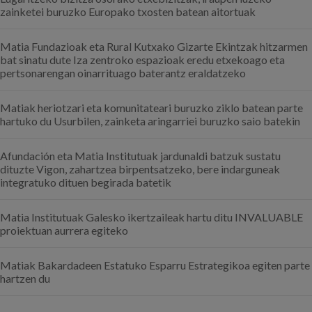
zainketei buruzko Europako txosten batean aitortuak
Matia Fundazioak eta Rural Kutxako Gizarte Ekintzak hitzarmen
bat sinatu dute Iza zentroko espazioak eredu etxekoago eta
pertsonarengan oinarrituago baterantz eraldatzeko
Matiak heriotzari eta komunitateari buruzko ziklo batean parte
hartuko du Usurbilen, zainketa aringarriei buruzko saio batekin
Afundación eta Matia Institutuak jardunaldi batzuk sustatu
dituzte Vigon, zahartzea birpentsatzeko, bere indarguneak
integratuko dituen begirada batetik
Matia Institutuak Galesko ikertzaileak hartu ditu INVALUABLE
proiektuan aurrera egiteko
Matiak Bakardadeen Estatuko Esparru Estrategikoa egiten parte
hartzen du