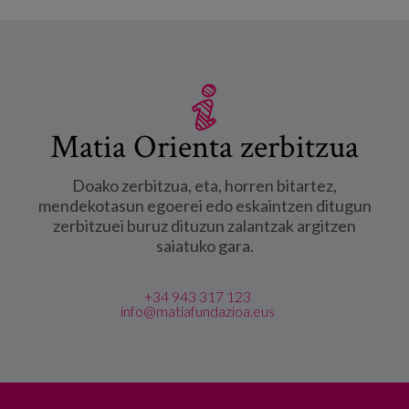
Matia Orienta zerbitzua
Doako zerbitzua, eta, horren bitartez,
mendekotasun egoerei edo eskaintzen ditugun
zerbitzuei buruz dituzun zalantzak argitzen
saiatuko gara.
+34 943 317 123
info@matiafundazioa.eus