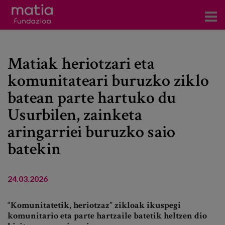
Zentroak
Matiak heriotzari eta
Zerbitzuak
komunitateari buruzko ziklo
Gertaerak
batean parte hartuko du
COVID-19
Usurbilen, zainketa
aringarriei buruzko saio
Harremanetarako
batekin
Berriak
24.03.2026
Bloga
“Komunitatetik, heriotzaz” zikloak ikuspegi
Prentsa arloa
komunitario eta parte hartzaile batetik heltzen dio