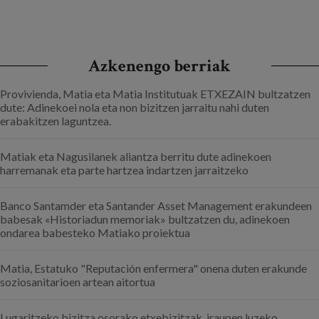
Azkenengo berriak
Provivienda, Matia eta Matia Institutuak ETXEZAIN bultzatzen
dute: Adinekoei nola eta non bizitzen jarraitu nahi duten
erabakitzen laguntzea.
Matiak eta Nagusilanek aliantza berritu dute adinekoen
harremanak eta parte hartzea indartzen jarraitzeko
Banco Santamder eta Santander Asset Management erakundeen
babesak «Historiadun memoriak» bultzatzen du, adinekoen
ondarea babesteko Matiako proiektua
Matia, Estatuko "Reputación enfermera" onena duten erakunde
soziosanitarioen artean aitortua
Lugaritzeko bizitza osorako etxebizitzak, iraupen luzeko