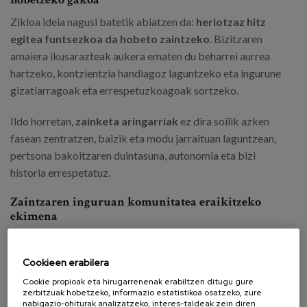
Zikloa ideia nagusi batetik abiatzen da:
heriotzaz hitz
egitea funtsezkoa da
hobeto zaintzeko
. Bizitzaren
amaiera ikusarazteak aukera ematen du beharrei aurrea
hartzeko, kontzientzia handiagoz laguntzeko eta ingurune
gizatiarragoak eta errespetuzkoagoak sortzeko.
Ildo horretan,
zainketa aringarriak
ez dira soilik azken
fasean zentratzen, baizik eta modu jarraituan laguntzean,
pertsona bakoitzaren duintasuna, autonomia eta bizi
historia errespetatuz.
Zaintzaren inguruan komunitatea eraikitzeko
ekimena
“Komunitatetik, heriotzaz” zaintzaren inguruan
komunitatea eraikitzeko espazio gisa planteatzen da,
Cookieen erabilera
herritarrak, profesionalak eta erakundeak integratuz.
Cookie propioak eta hirugarrenenak erabiltzen ditugu gure
zerbitzuak hobetzeko, informazio estatistikoa osatzeko, zure
Zikloko jarduera guztiak doakoak dira eta Sutegi
nabigazio-ohiturak analizatzeko, interes-taldeak zein diren