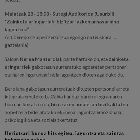
Maiatzak 28 · 18:00 · Sutegi Auditorioa (Usurbil)
“Zainketa aringarriak: bizitzari azken arnasaraino
laguntzea”
Aldibereko itzulpen zerbitzua egongo da (euskara →
gaztelania)
Saioan
Nerea Manterola
k parte hartuko du, eta
zainketa
aringarriek
gaixotasun aurreratuko egoeretan pertsonari
eta haren inguruneari nola laguntzen dioten azalduko du.
Bere lana gaixotasun aurreratuak dituzten pertsonei arreta
integrala emateko La Caixa Fundazioaren programaren
barruan kokatzen da,
bizitzaren amaieran bizi kalitatea
hobetzera bideratutako ekimena, laguntza emozionala,
psikologikoa eta soziala txertatuz.
Heriotzari buruz hitz egitea: laguntza eta zaintza
hobetzeko gakoa