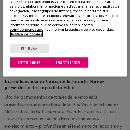
Utilizamos cookies propias y de terceros para mejorar nuestros
comunicación, educadores, instituciones y ciudadanía para
servicios, elaborar información estadística, analizar sus hábitos de
navegación, inferir grupos de interés, crear un perfil de sus
revisar su lenguaje y construir discursos más justos e
intereses y mostrarle anuncios relevantes en otros sitios. Esto nos
inclusivos.
permite personalizar el contenido que ofrecemos y obtener
información sobre qué secciones suscitan interés,
permitiéndonos además mejorar la página web y su seguridad.
4. Más allá de los recursos técnicos, la campaña propone
Política de cookies
una
transformación del imaginario colectivo
. Apuesta
por visibilizar la vejez desde lo cotidiano, lo afectivo, lo
CONFIGURAR
político y lo creativo. Porque las personas mayores no son
un grupo homogéneo ni definido por sus años, sino por sus
ACEPTAR COOKIES
RECHAZAR COOKIES
historias, sus relaciones y sus deseos.
Invitada especial: Vania de la Fuente-Núñez
presenta La Trampa de la Edad
Uno de los momentos centrales del evento es la
presentación del nuevo libro de la Dra. Vânia de la Fuente-
Núñez, titulado
La Trampa de la Edad
. En esta obra, la autora
—experta en comunicación, derechos humanos y
envejecimiento— profundiza en el fenómeno del edadismo y