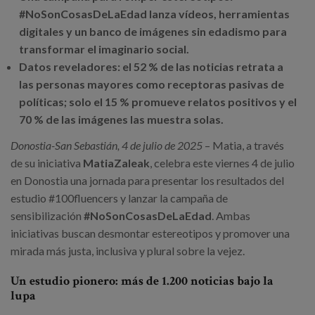
Canal de denuncias
#NoSonCosasDeLaEdad lanza vídeos, herramientas
digitales y un banco de imágenes sin edadismo para
es
transformar el imaginario social.
Datos reveladores: el 52 % de las noticias retrata a
eu
las personas mayores como receptoras pasivas de
políticas; solo el 15 % promueve relatos positivos y el
70 % de las imágenes las muestra solas.
Donostia-San Sebastián, 4 de julio de 2025
– Matia, a través
de su iniciativa
MatiaZaleak
, celebra este viernes 4 de julio
en Donostia una jornada para presentar los resultados del
estudio #100fluencers y lanzar la campaña de
sensibilización
#NoSonCosasDeLaEdad
. Ambas
iniciativas buscan desmontar estereotipos y promover una
mirada más justa, inclusiva y plural sobre la vejez.
Un estudio pionero: más de 1.200 noticias bajo la
lupa