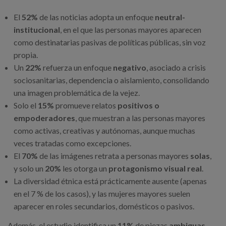
El
52%
de las noticias adopta un enfoque
neutral-
institucional
, en el que las personas mayores aparecen
como destinatarias pasivas de políticas públicas, sin voz
propia.
Un
22%
refuerza un enfoque
negativo
, asociado a crisis
sociosanitarias, dependencia o aislamiento, consolidando
una imagen problemática de la vejez.
Solo el
15%
promueve relatos
positivos o
empoderadores
, que muestran a las personas mayores
como activas, creativas y autónomas, aunque muchas
veces tratadas como excepciones.
El
70%
de las imágenes retrata a personas mayores
solas
,
y solo un
20%
les otorga un
protagonismo visual real
.
La diversidad étnica está prácticamente ausente (apenas
en el 7 % de los casos), y las mujeres mayores suelen
aparecer en roles secundarios, domésticos o pasivos.
Además, el estudio identifica un
11%
de piezas
ambiguas
,