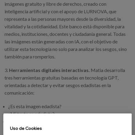
imágenes gratuito y libre de derechos, creado con
inteligencia artificial y con el apoyo de LURNOVA, que
representa a las personas mayores desde la diversidad, la
vitalidad y la cotidianidad. Este banco está disponible para
medios, instituciones, docentes y ciudadanía general. Todas
las imágenes están generadas con IA, con el objetivo de
utilizar esta tecnología no solo para analizar los sesgos, sino
también para romperlos.
3.
Herramientas digitales interactivas.
Matia desarrolla
tres herramientas gratuitas basadas en tecnología GPT,
orientadas a detectar y evitar sesgos edadistas en la
comunicación:
¿Es esta imagen edadista?
¿Mi texto es edadista?
¿Soy edadista sin saberlo?
Uso de Cookies
Estas herramientas buscan empoderar a profesionales de la