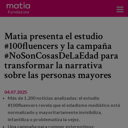
Centros
Matia presenta el estudio
Servicios
#100fluencers y la campaña
Eventos
#NoSonCosasDeLaEdad para
Contacto
transformar la narrativa
sobre las personas mayores
Noticias
Blog
04.07.2025
Más de 1.200 noticias analizadas: el estudio
Prensa
#100fluencers revela que el edadismo mediático está
normalizado y mayoritariamente invisibiliza,
Trabaja con nosotros
infantiliza o problematiza la vejez.
Una campaña para romper estereotipos: