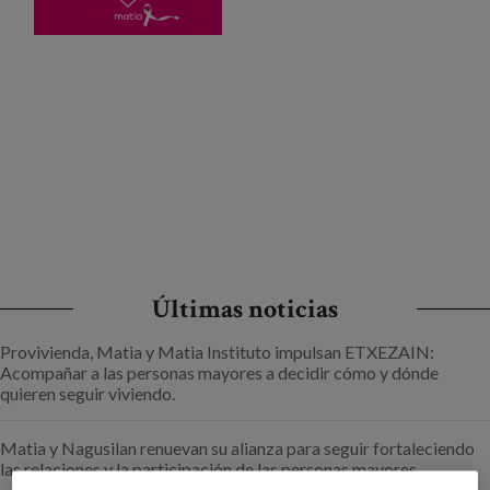
Canal de denuncias
es
eu
Últimas noticias
Provivienda, Matia y Matia Instituto impulsan ETXEZAIN:
Acompañar a las personas mayores a decidir cómo y dónde
quieren seguir viviendo.
Matia y Nagusilan renuevan su alianza para seguir fortaleciendo
las relaciones y la participación de las personas mayores