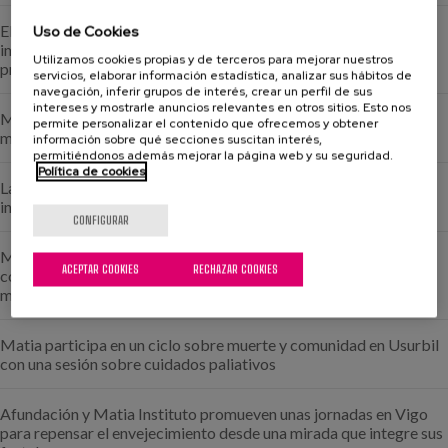
El apoyo de Banco Santander y Santander Asset Management
Uso de Cookies
impulsa «Memorias con Historia», un proyecto de Matia para
Utilizamos cookies propias y de terceros para mejorar nuestros
preservar el legado de las personas mayores
servicios, elaborar información estadística, analizar sus hábitos de
navegación, inferir grupos de interés, crear un perfil de sus
intereses y mostrarle anuncios relevantes en otros sitios. Esto nos
Matia, reconocida entre las organizaciones sociosanitarias con
permite personalizar el contenido que ofrecemos y obtener
mejor reputación enfermera del Estado
información sobre qué secciones suscitan interés,
permitiéndonos además mejorar la página web y su seguridad.
Política de cookies
Las viviendas para toda la vida de Lugaritz, reconocidas en un
informe europeo sobre cuidados de larga duración
CONFIGURAR
Matia Fundazioa y Acción Social de Rural Kutxa firman un
ACEPTAR COOKIES
RECHAZAR COOKIES
convenio para transformar los espacios del centro Iza hacia un
modelo más hogareño y centrado en la persona
Matia participa en un ciclo sobre muerte y comunidad en Usurbil
con una sesión sobre cuidados paliativos
Afundación y Matia Instituto promueven unas jornadas en Vigo
para repensar el envejecimiento desde una mirada que integre sus