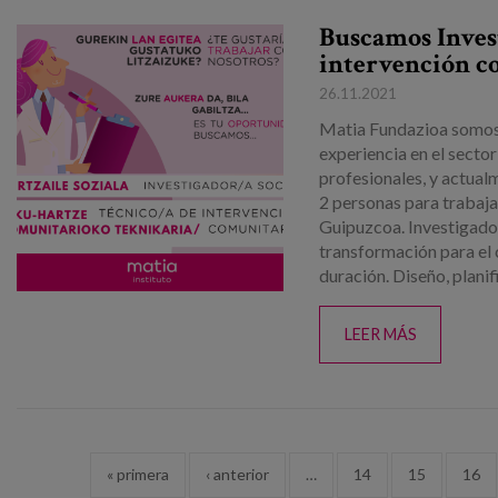
Buscamos Invest
intervención c
26.11.2021
Matia Fundazioa somos
experiencia en el secto
profesionales, y actua
2 personas para trabaja
Guipuzcoa. Investigador/
transformación para el
duración. Diseño, planifi
LEER MÁS
Páginas
« primera
‹ anterior
…
14
15
16