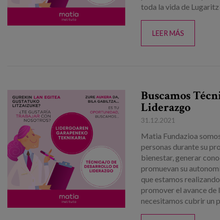
toda la vida de Lugaritz
LEER MÁS
Buscamos Técni
Liderazgo
31.12.2021
Matia Fundazioa somos
personas durante su pro
bienestar, generar cono
promuevan su autonomía 
que estamos realizando 
promover el avance de l
necesitamos cubrir un pu