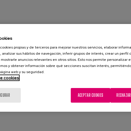
ookies
sionales de enfermería
cookies propias y de terceros para mejorar nuestros servicios, elaborar inform
, analizar sus hábitos de navegación, inferir grupos de interés, crear un perfil 
 una organización con más de 130 años de
 mostrarle anuncios relevantes en otros sitios. Esto nos permite personalizar 
r de la geriatría. Contamos con más de 1200
mos y obtener información sobre qué secciones suscitan interés, permitién
lmente buscamos incorporar a nuestro equipo a
 página web y su seguridad.
ería, para varios de nuestros centros en
de cookies
ontar con personas responsables, con
 evolucionar, a las que les guste trabajar en
IGURAR
ACEPTAR COOKIES
RECHAZAR
ersonas. Que cuenten con...