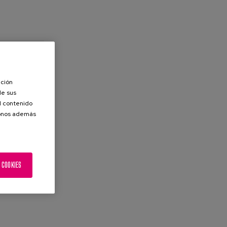
ación
de sus
el contenido
donos además
 COOKIES