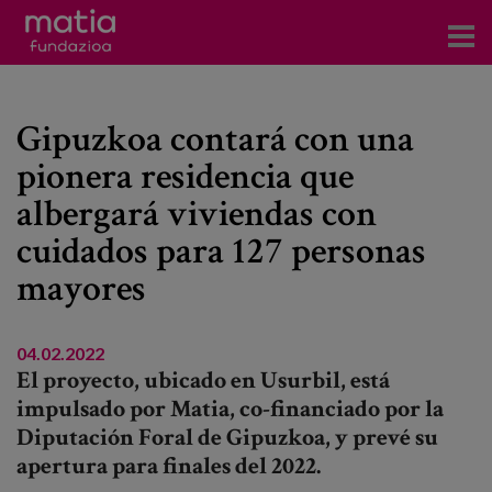
Centros
Gipuzkoa contará con una
Servicios
pionera residencia que
Eventos
albergará viviendas con
Contacto
cuidados para 127 personas
mayores
Noticias
Blog
04.02.2022
El proyecto, ubicado en Usurbil, está
Prensa
impulsado por Matia, co-financiado por la
Diputación Foral de Gipuzkoa, y prevé su
Trabaja con nosotros
apertura para finales del 2022.