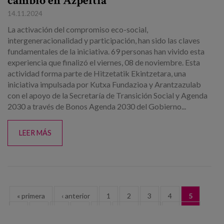
cambio en Azpeitia
14.11.2024
La activación del compromiso eco-social,
intergeneracionalidad y participación, han sido las claves
fundamentales de la iniciativa. 69 personas han vivido esta
experiencia que finalizó el viernes, 08 de noviembre. Esta
actividad forma parte de Hitzetatik Ekintzetara, una
iniciativa impulsada por Kutxa Fundazioa y Arantzazulab
con el apoyo de la Secretaría de Transición Social y Agenda
2030 a través de Bonos Agenda 2030 del Gobierno...
LEER MÁS
Páginas
« primera
‹ anterior
1
2
3
4
5
6
7
8
9
…
siguiente ›
última »