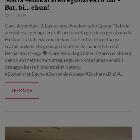
Matia #euskararen egunarekin bat -
Bat, bi... ehun!
03.12.2024
Gaur, Abenduak 3, Euskararen Nazioarteko Eguna. “Jaboia
zenbat eta gehiago erabili, orduan eta gutxiago geratzen da.
Hizkuntza bat, edozein hizkuntza, zenbat eta gehiago
erabili orduan eta gehiago hazitzen da, haunditzen da”.
Bernardo Atxaga 🗣 Gure esku dago hizkuntzaren erabilera,
danok animatzen zaituztegu egunerokotasunean erabili
dezagun beste hizkuntzekin batera.
#EuskararenEguna #BernardoAtxaga #EuskarazBizi #...
LEER MÁS