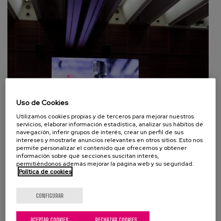
Uso de Cookies
Utilizamos cookies propias y de terceros para mejorar nuestros
servicios, elaborar información estadística, analizar sus hábitos de
navegación, inferir grupos de interés, crear un perfil de sus
intereses y mostrarle anuncios relevantes en otros sitios. Esto nos
permite personalizar el contenido que ofrecemos y obtener
información sobre qué secciones suscitan interés,
permitiéndonos además mejorar la página web y su seguridad.
Política de cookies
CONFIGURAR
“Como en casa” celebra el cierre de
proyecto sentando las bases para la
ACEPTAR COOKIES
RECHAZAR COOKIES