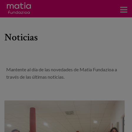
Centros
Noticias
Servicios
Eventos
Contacto
Mantente al día de las novedades de Matia Fundazioa a
través de las últimas noticias.
Noticias
Blog
Prensa
Trabaja con nosotros