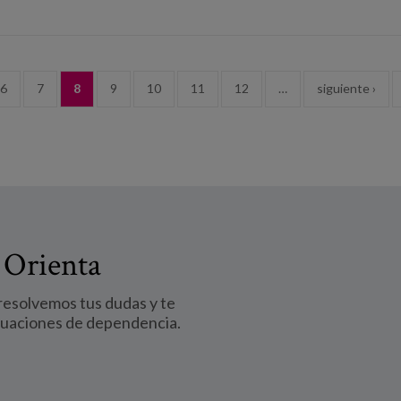
6
7
8
9
10
11
12
…
siguiente ›
 Orienta
 resolvemos tus dudas y te
tuaciones de dependencia.