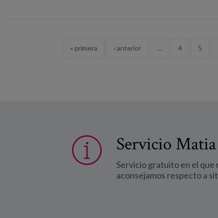
Páginas
« primera
‹ anterior
…
4
5
Servicio Matia
Servicio gratuito en el que
aconsejamos respecto a si