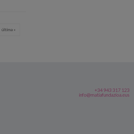
última »
+34 943 317 123
info@matiafundazioa.eus