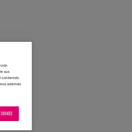
ación
de sus
el contenido
donos además
 COOKIES