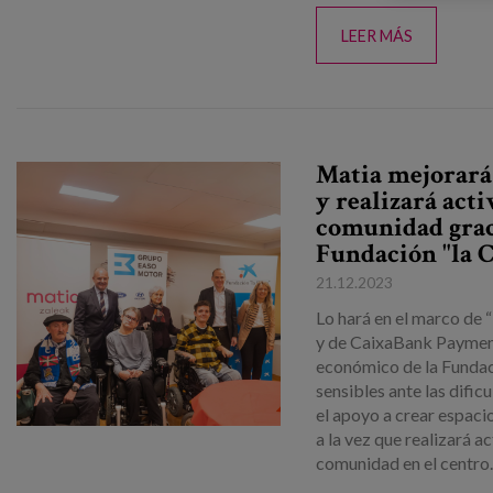
LEER MÁS
Matia mejorará 
y realizará act
comunidad graci
Fundación "la 
21.12.2023
Lo hará en el marco de “
y de CaixaBank Payment
económico de la Fundaci
sensibles ante las difi
el apoyo a crear espaci
a la vez que realizará a
comunidad en el centro..