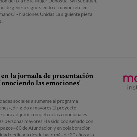
ción del Día de la Mujer Donostia-San Sebatián,
dad de género sigue siendo el mayor reto en
manos." - Naciones Unidas La siguiente pieza
..
 en la jornada de presentación
Conociendo las emociones"
idades sociales a sumarse al programa
nes», dirigido a mayores El proyecto
 para adquirir competencias emocionales
 las personas mayores Ha sido codiseñado con
 espazos+60 de Afundación y en colaboración
tidad dedicada desde hace más de 20 años a la