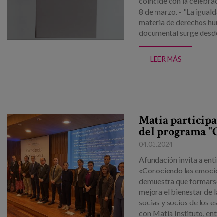
coincide con la celebra
8 de marzo. - "La igual
materia de derechos hu
documental surge desde.
LEER MÁS
Matia participa
del programa "
04.03.2024
Afundación invita a ent
«Conociendo las emocio
demuestra que formarse
mejora el bienestar de
socias y socios de los
con Matia Instituto, en