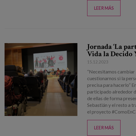
LEER MÁS
Jornada ‘La par
Vida la Decido 
15.12.2023
“Necesitamos cambiar l
cuestionarnos si la per
precisa para hacerlo” E
participado alrededor d
de ellas de forma prese
Sebastián y el resto a 
el proyecto #ComoEnCasa
LEER MÁS