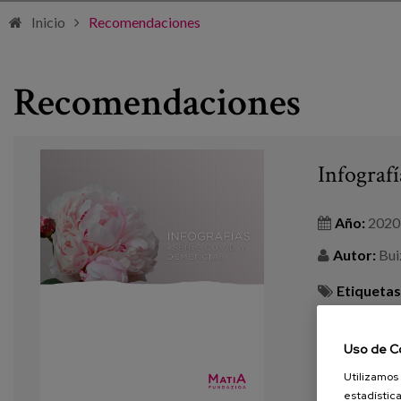
Inicio
Recomendaciones
Recomendaciones
Infograf
Año:
2020
Autor:
Buiz
Etiquetas
Agitación
,
De
Uso de C
VER MÁS
Utilizamos 
estadística