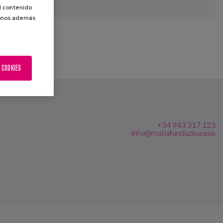
el contenido
donos además
 COOKIES
+34 943 317 123
info@matiafundazioa.eus