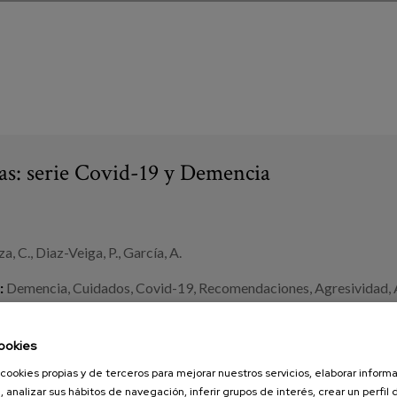
ías: serie Covid-19 y Demencia
a, C., Diaz-Veiga, P., García, A.
:
Demencia
,
Cuidados
,
Covid-19
,
Recomendaciones
,
Agresividad
,
ambulación constante
,
Delirios
,
gestión emocional
,
Confinamient
ookies
cookies propias y de terceros para mejorar nuestros servicios, elaborar inform
, analizar sus hábitos de navegación, inferir grupos de interés, crear un perfil 