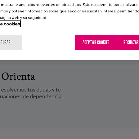
 mostrarle anuncios relevantes en otros sitios. Esto nos permite personalizar 
mos y obtener información sobre qué secciones suscitan interés, permitién
 página web y su seguridad.
de cookies
IGURAR
ACEPTAR COOKIES
RECHAZAR
 Orienta
 resolvemos tus dudas y te
tuaciones de dependencia.