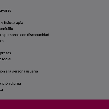
Mayores
 y fisioterapia
omicilio
ara personas con discapacidad
tra
mpresas
osocial
ión a la persona usuaria
ención diurna
ca