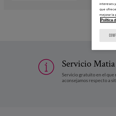
intereses y
que ofrece
mejorar la
Política 
CONF
Servicio Matia
Servicio gratuito en el que
aconsejamos respecto a si