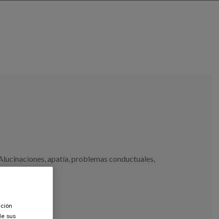
Alucinaciones
,
apatía
,
problemas conductuales
,
o
ación
de sus