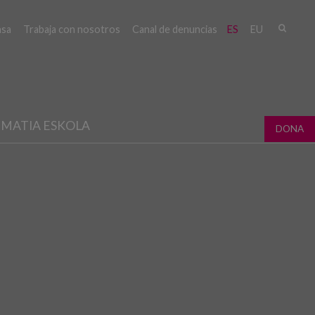
Busc
nsa
Trabaja con nosotros
Canal de denuncias
ES
EU
Form
bú
MATIA ESKOLA
DONA