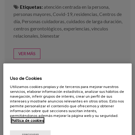
Etiquetas:
atención centrada en la persona
,
personas mayores
,
Covid-19
,
residencias
,
Centros de
día
,
Personas cuidadoras
,
cuidados de larga duración
,
centros gerontológicos
,
experiencias
,
vínculos
relacionales
,
bienestar
VER MÁS
Uso de Cookies
Utilizamos cookies propias y de terceros para mejorar nuestros
servicios, elaborar información estadística, analizar sus hábitos de
navegación, inferir grupos de interés, crear un perfil de sus
intereses y mostrarle anuncios relevantes en otros sitios. Esto nos
permite personalizar el contenido que ofrecemos y obtener
información sobre qué secciones suscitan interés,
permitiéndonos además mejorar la página web y su seguridad.
Política de cookies
CONFIGURAR