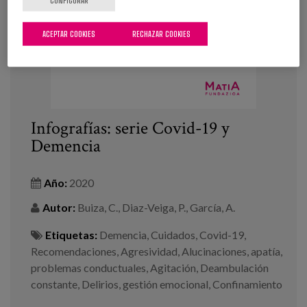
ACEPTAR COOKIES
RECHAZAR COOKIES
Infografías: serie Covid-19 y
Demencia
Año:
2020
Autor:
Buiza, C., Diaz-Veiga, P., García, A.
Etiquetas:
Demencia
,
Cuidados
,
Covid-19
,
Recomendaciones
,
Agresividad
,
Alucinaciones
,
apatía
,
problemas conductuales
,
Agitación
,
Deambulación
constante
,
Delirios
,
gestión emocional
,
Confinamiento