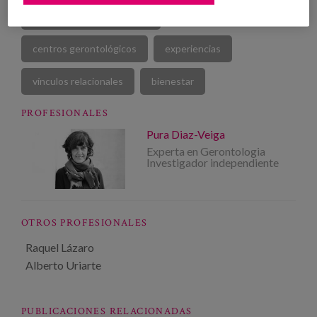
cuidados de larga duración
centros gerontológicos
experiencias
vínculos relacionales
bienestar
PROFESIONALES
Pura Diaz-Veiga
Experta en Gerontologia
Investigador independiente
OTROS PROFESIONALES
Raquel Lázaro
Alberto Uriarte
PUBLICACIONES RELACIONADAS