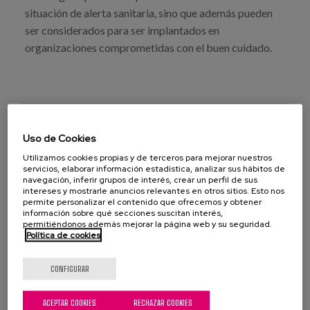
situación de alerta sanitaria, sino que además pueden
ser considerados para ser implantados en
organizaciones comprometidas con el buen cuidado.
Uso de Cookies
VER PUBLICACIÓN
Utilizamos cookies propias y de terceros para mejorar nuestros
servicios, elaborar información estadística, analizar sus hábitos de
navegación, inferir grupos de interés, crear un perfil de sus
intereses y mostrarle anuncios relevantes en otros sitios. Esto nos
permite personalizar el contenido que ofrecemos y obtener
información sobre qué secciones suscitan interés,
permitiéndonos además mejorar la página web y su seguridad.
atención centrada en la persona
Política de cookies
personas mayores
Covid-19
residencias
CONFIGURAR
Centros de día
Personas cuidadoras
ACEPTAR COOKIES
RECHAZAR COOKIES