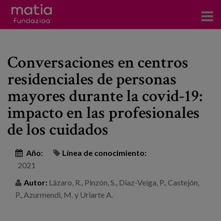
Centros
Conversaciones en centros
Servicios
residenciales de personas
Eventos
mayores durante la covid-19:
Contacto
impacto en las profesionales
de los cuidados
Noticias
Año:
Línea de conocimiento:
Blog
2021
Prensa
Autor:
Lázaro, R., Pinzón, S., Diaz-Veiga, P., Castejón,
P., Azurmendi, M. y Uriarte A.
Trabaja con nosotros