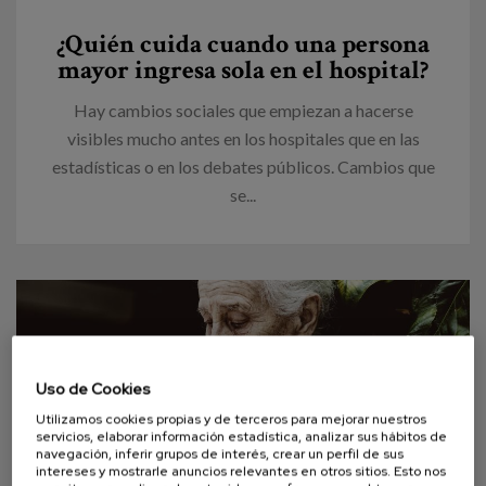
Canal de denuncias
¿Quién cuida cuando una persona
mayor ingresa sola en el hospital?
es
Hay cambios sociales que empiezan a hacerse
eu
visibles mucho antes en los hospitales que en las
estadísticas o en los debates públicos. Cambios que
se...
Uso de Cookies
Utilizamos cookies propias y de terceros para mejorar nuestros
servicios, elaborar información estadística, analizar sus hábitos de
navegación, inferir grupos de interés, crear un perfil de sus
intereses y mostrarle anuncios relevantes en otros sitios. Esto nos