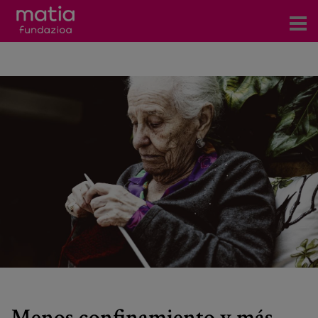
Centros
Servicios
Eventos
Contacto
Noticias
Blog
Prensa
Trabaja con nosotros
Menos confinamiento y más