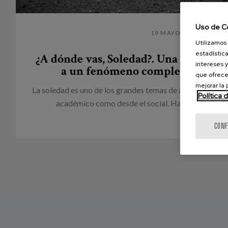
Uso de C
19 MAYO 2020
Utilizamos 
estadística
¿A dónde vas, Soledad?. Una aproxim
intereses y
a un fenómeno complejo y lleno
que ofrece
mejorar la
La soledad es uno de los grandes temas de actualidad, ta
Política 
académico como desde el social. Hablamos de un 
CONF