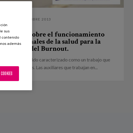
18 NOVIEMBRE 2013
ación
de sus
ervención sobre el funcionamiento
el contenido
 profesionales de la salud para la
donos además
revención del Burnout.
nas mayores ha sido caracterizado como un trabajo que
elevado de estrés. Las auxiliares que trabajan en...
 COOKIES