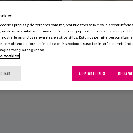
ookies
cookies propias y de terceros para mejorar nuestros servicios, elaborar inform
, analizar sus hábitos de navegación, inferir grupos de interés, crear un perfil 
ación conceptual
Estudio e int
 mostrarle anuncios relevantes en otros sitios. Esto nos permite personalizar 
 de matices.
emocional de
mos y obtener información sobre qué secciones suscitan interés, permitién
p
 página web y su seguridad.
nto desde el punto de vista
de cookies
El cuidado de las perso
fenómeno que, en...
contiene un nivel 
IGURAR
ACEPTAR COOKIES
RECHAZAR