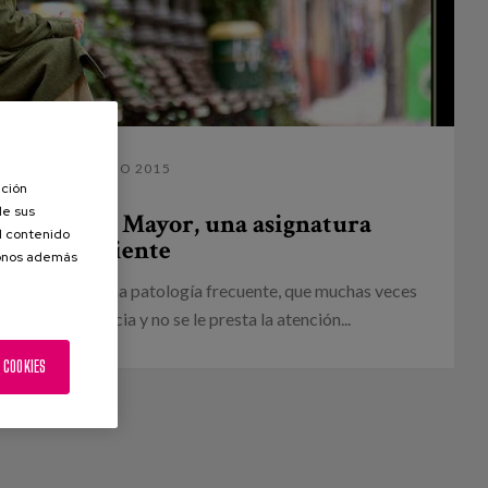
13 MARZO 2015
ación
de sus
la Persona Mayor, una asignatura
el contenido
pendiente
donos además
e geriátrico es una patología frecuente, que muchas veces
a su importancia y no se le presta la atención...
 COOKIES