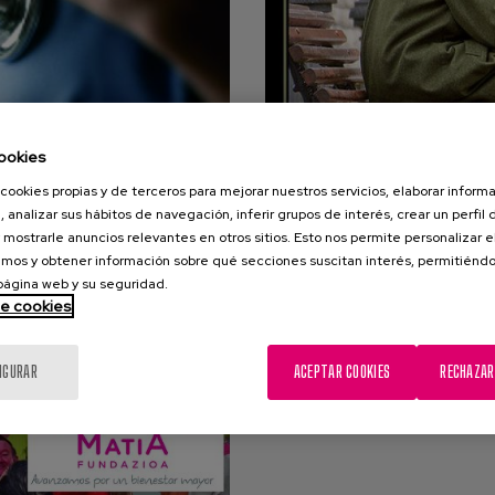
ookies
cookies propias y de terceros para mejorar nuestros servicios, elaborar inform
, analizar sus hábitos de navegación, inferir grupos de interés, crear un perfil 
emigo oculto
Insomnio en 
 mostrarle anuncios relevantes en otros sitios. Esto nos permite personalizar 
mos y obtener información sobre qué secciones suscitan interés, permitién
 Española de Geriatría y
 página web y su seguridad.
El insomnio en el pacient
e una revisión...
de cookies
pasa desapercibid
IGURAR
ACEPTAR COOKIES
RECHAZAR