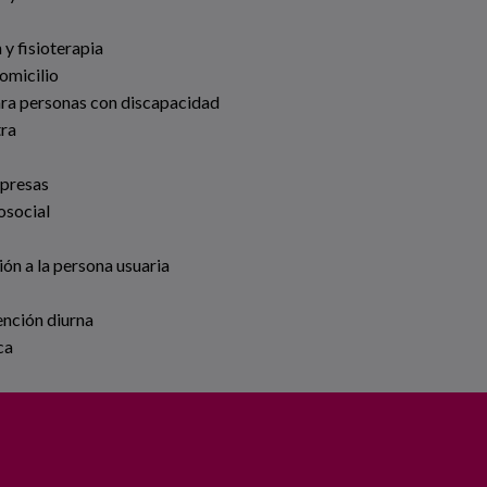
 y fisioterapia
omicilio
ara personas con discapacidad
tra
mpresas
osocial
ión a la persona usuaria
ención diurna
ca