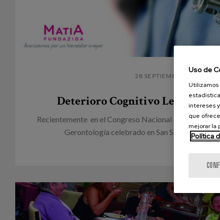
Uso de C
28 SEPTIEMBRE 2015
Utilizamos 
estadística
Deterioro Cognitivo Leve, el en
intereses y
que ofrece
Recientemente en el Congreso Nacional de la Sociedad
mejorar la
Gerontología celebrado en San Sebastián, realic
Política 
CONF