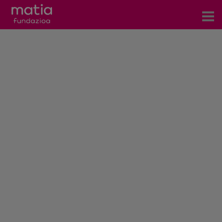
Zentroak
Zerbitzuak
Gertaerak
COVID-19
Harremanetarako
Berriak
Bloga
Prentsa arloa