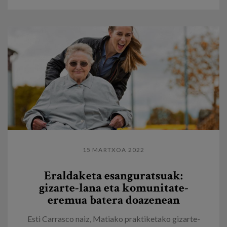
15 MARTXOA 2022
Eraldaketa esanguratsuak:
gizarte-lana eta komunitate-
eremua batera doazenean
Esti Carrasco naiz, Matiako praktiketako gizarte-