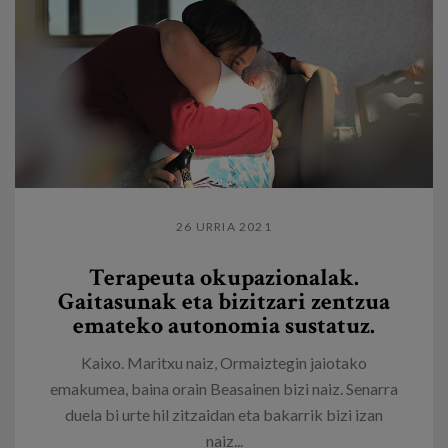
26 URRIA 2021
Terapeuta okupazionalak.
Gaitasunak eta bizitzari zentzua
emateko autonomia sustatuz.
Kaixo. Maritxu naiz, Ormaiztegin jaiotako
emakumea, baina orain Beasainen bizi naiz. Senarra
duela bi urte hil zitzaidan eta bakarrik bizi izan
naiz...