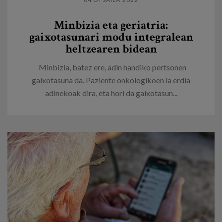
Minbizia eta geriatria:
gaixotasunari modu integralean
heltzearen bidean
Minbizia, batez ere, adin handiko pertsonen
gaixotasuna da. Paziente onkologikoen ia erdia
adinekoak dira, eta hori da gaixotasun...