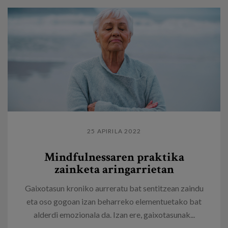
25 APIRILA 2022
Mindfulnessaren praktika
zainketa aringarrietan
Gaixotasun kroniko aurreratu bat sentitzean zaindu
eta oso gogoan izan beharreko elementuetako bat
alderdi emozionala da. Izan ere, gaixotasunak...