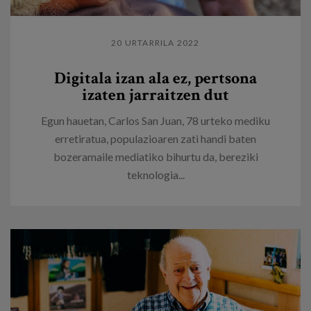
20 URTARRILA 2022
Digitala izan ala ez, pertsona
izaten jarraitzen dut
Egun hauetan, Carlos San Juan, 78 urteko mediku
erretiratua, populazioaren zati handi baten
bozeramaile mediatiko bihurtu da, bereziki
teknologia...