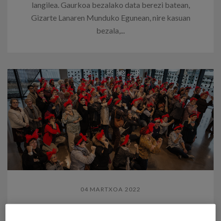
langilea. Gaurkoa bezalako data berezi batean,
Gizarte Lanaren Munduko Egunean, nire kasuan
bezala,...
04 MARTXOA 2022
Zahar ikusezinak: genero-