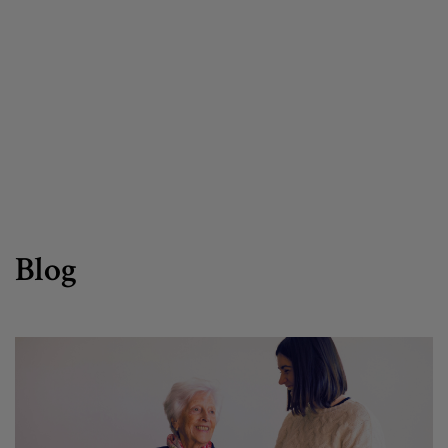
Egizu lan gurekin
Salaketa-kanala
es
eu
Blog