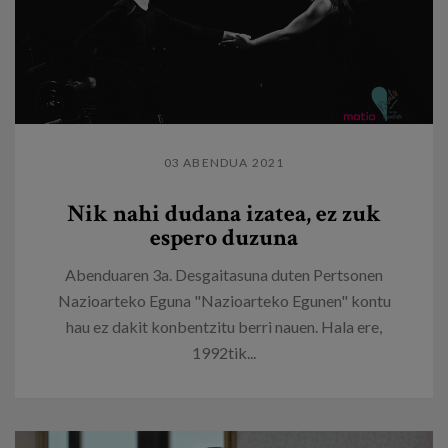
03 ABENDUA 2021
Nik nahi dudana izatea, ez zuk
espero duzuna
Abenduaren 3a. Desgaitasuna duten Pertsonen
Nazioarteko Eguna "Nazioarteko Egunen" kontu
hau ez dakit konbentzitu berri nauen. Hala ere,
1992tik...