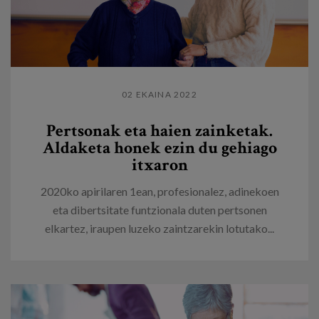
02 EKAINA 2022
Pertsonak eta haien zainketak.
Aldaketa honek ezin du gehiago
itxaron
2020ko apirilaren 1ean, profesionalez, adinekoen
eta dibertsitate funtzionala duten pertsonen
elkartez, iraupen luzeko zaintzarekin lotutako...