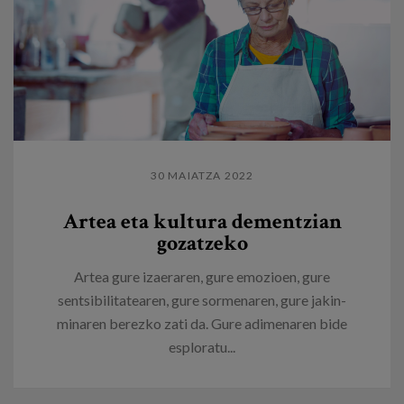
30 MAIATZA 2022
Artea eta kultura dementzian
gozatzeko
Artea gure izaeraren, gure emozioen, gure
sentsibilitatearen, gure sormenaren, gure jakin-
minaren berezko zati da. Gure adimenaren bide
esploratu...