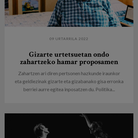
09 URTARRILA 2022
Gizarte urtetsuetan ondo
zahartzeko hamar proposamen
Zahartzen ari diren pertsonen hazkunde iraunkor
eta geldiezinak gizarte eta gizabanako gisa erronka
berriei aurre egitea inposatzen du. Politika...