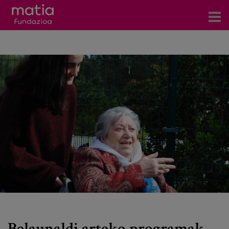
Zentroak
Zerbitzuak
Gertaerak
COVID-19
Harremanetarako
Berriak
Bloga
Prentsa arloa
Belaunaldi arteko programak.