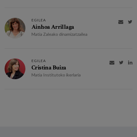
EGILEA


Ainhoa Arrillaga
Matia Zaleako dinamizatzailea
EGILEA



Cristina Buiza
Matia Institutoko ikerlaria