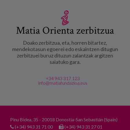
Matia Orienta zerbitzua
Doako zerbitzua, eta, horren bitartez,
mendekotasun egoerei edo eskaintzen ditugun
zerbitzuei buruz dituzun zalantzak argitzen
saiatuko gara.
+34 943 317 123
info@matiafundazioa.eus
Pinu Bidea, 35 - 20018 Donostia-San Sebastián (Spain)
(+34) 943 31 71 00
(+34) 943 31 27 01