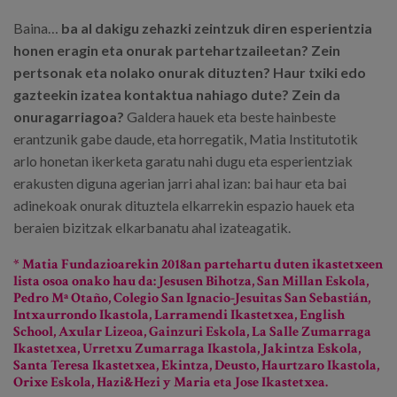
Baina…
ba al dakigu zehazki zeintzuk diren esperientzia
honen eragin eta onurak partehartzaileetan? Zein
pertsonak eta nolako onurak dituzten? Haur txiki edo
gazteekin izatea kontaktua nahiago dute? Zein da
onuragarriagoa?
Galdera hauek eta beste hainbeste
erantzunik gabe daude, eta horregatik, Matia Institutotik
arlo honetan ikerketa garatu nahi dugu eta esperientziak
erakusten diguna agerian jarri ahal izan: bai haur eta bai
adinekoak onurak dituztela elkarrekin espazio hauek eta
beraien bizitzak elkarbanatu ahal izateagatik.
* Matia Fundazioarekin 2018an partehartu duten ikastetxeen
lista osoa onako hau da: Jesusen Bihotza, San Millan Eskola,
Pedro Mª Otaño, Colegio San Ignacio-Jesuitas San Sebastián,
Intxaurrondo Ikastola, Larramendi Ikastetxea, English
School, Axular Lizeoa, Gainzuri Eskola, La Salle Zumarraga
Ikastetxea, Urretxu Zumarraga Ikastola, Jakintza Eskola,
Santa Teresa Ikastetxea, Ekintza, Deusto, Haurtzaro Ikastola,
Orixe Eskola, Hazi&Hezi y Maria eta Jose Ikastetxea.