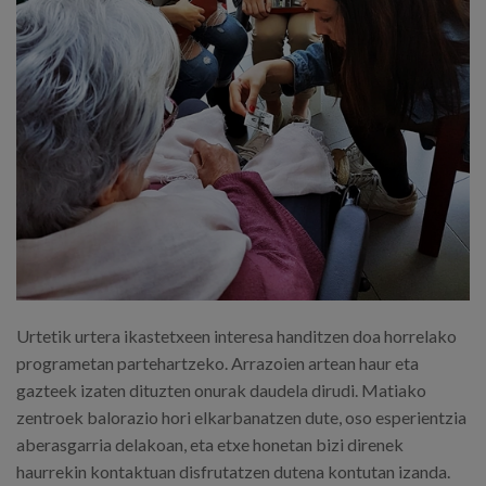
Urtetik urtera ikastetxeen interesa handitzen doa horrelako
programetan partehartzeko. Arrazoien artean haur eta
gazteek izaten dituzten onurak daudela dirudi. Matiako
zentroek balorazio hori elkarbanatzen dute, oso esperientzia
aberasgarria delakoan, eta etxe honetan bizi direnek
haurrekin kontaktuan disfrutatzen dutena kontutan izanda.