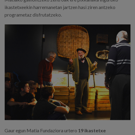
ikastetxeekin harremanetan jartzen hasi ziren antzeko
programetaz disfrutatzeko.
Gaur egun Matia Fundaziora urtero
19 ikastetxe