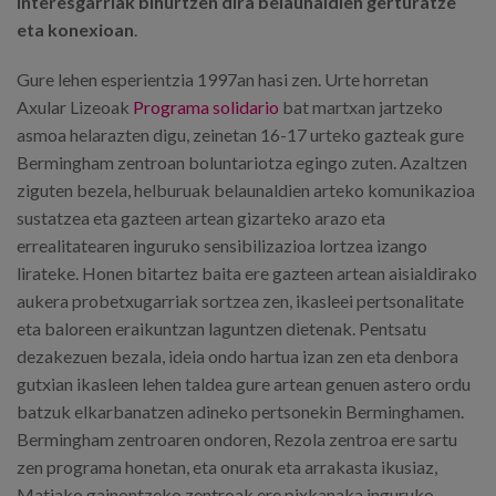
interesgarriak bihurtzen dira belaunaldien gerturatze
eta konexioan
.
Gure lehen esperientzia 1997an hasi zen. Urte horretan
Axular Lizeoak
Programa solidario
bat martxan jartzeko
asmoa helarazten digu, zeinetan 16-17 urteko gazteak gure
Bermingham zentroan boluntariotza egingo zuten. Azaltzen
ziguten bezela, helburuak belaunaldien arteko komunikazioa
sustatzea eta gazteen artean gizarteko arazo eta
errealitatearen inguruko sensibilizazioa lortzea izango
lirateke. Honen bitartez baita ere gazteen artean aisialdirako
aukera probetxugarriak sortzea zen, ikasleei pertsonalitate
eta baloreen eraikuntzan laguntzen dietenak. Pentsatu
dezakezuen bezala, ideia ondo hartua izan zen eta denbora
gutxian ikasleen lehen taldea gure artean genuen astero ordu
batzuk elkarbanatzen adineko pertsonekin Berminghamen.
Bermingham zentroaren ondoren, Rezola zentroa ere sartu
zen programa honetan, eta onurak eta arrakasta ikusiaz,
Matiako gainontzeko zentroak ere pixkanaka inguruko