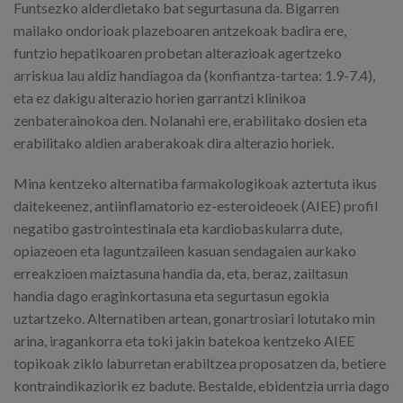
Funtsezko alderdietako bat segurtasuna da. Bigarren
mailako ondorioak plazeboaren antzekoak badira ere,
funtzio hepatikoaren probetan alterazioak agertzeko
arriskua lau aldiz handiagoa da (konfiantza-tartea: 1.9-7.4),
eta ez dakigu alterazio horien garrantzi klinikoa
zenbaterainokoa den. Nolanahi ere, erabilitako dosien eta
erabilitako aldien araberakoak dira alterazio horiek.
Mina kentzeko alternatiba farmakologikoak aztertuta ikus
daitekeenez, antiinflamatorio ez-esteroideoek (AIEE) profil
negatibo gastrointestinala eta kardiobaskularra dute,
opiazeoen eta laguntzaileen kasuan sendagaien aurkako
erreakzioen maiztasuna handia da, eta, beraz, zailtasun
handia dago eraginkortasuna eta segurtasun egokia
uztartzeko. Alternatiben artean, gonartrosiari lotutako min
arina, iragankorra eta toki jakin batekoa kentzeko AIEE
topikoak ziklo laburretan erabiltzea proposatzen da, betiere
kontraindikaziorik ez badute. Bestalde, ebidentzia urria dago