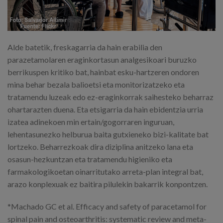
Alde batetik, freskagarria da hain erabilia den
parazetamolaren eraginkortasun analgesikoari buruzko
berrikuspen kritiko bat, hainbat esku-hartzeren ondoren
mina behar bezala balioetsi eta monitorizatzeko eta
tratamendu luzeak edo ez-eraginkorrak saihesteko beharraz
ohartarazten duena. Eta etsigarria da hain ebidentzia urria
izatea adinekoen min ertain/gogorraren inguruan,
lehentasunezko helburua baita gutxieneko bizi-kalitate bat
lortzeko. Beharrezkoak dira diziplina anitzeko lana eta
osasun-hezkuntzan eta tratamendu higieniko eta
farmakologikoetan oinarritutako arreta-plan integral bat,
arazo konplexuak ez baitira pilulekin bakarrik konpontzen.
*Machado GC et al. Efficacy and safety of paracetamol for
spinal pain and osteoarthritis: systematic review and meta-