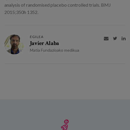
analysis of randomised placebo controlled trials. BMJ
2015;350h 1352.
EGILEA



Javier Alaba
Matia Fundazioako medikua