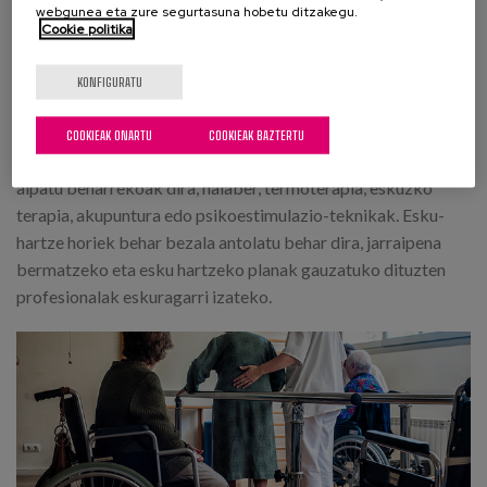
alterazioaren arrazoi nagusiak dira.
webgunea eta zure segurtasuna hobetu ditzakegu.
Cookie politika
Esku-hartze ez-farmakologikoen artean, jarduera fisikoa
egiteak eta fisioterapiako esku-hartzeek mina arintzen dute
KONFIGURATU
hasierako asteetan, baina eraginkortasuna murriztu egiten da
denborarekin. Era berean, higiene-neurri batzuek (hala nola
COOKIEAK ONARTU
COOKIEAK BAZTERTU
pisua optimizatzeak) giltzadura-gainkarga arintzen dute, eta
aipatu beharrekoak dira, halaber, termoterapia, eskuzko
terapia, akupuntura edo psikoestimulazio-teknikak. Esku-
hartze horiek behar bezala antolatu behar dira, jarraipena
bermatzeko eta esku hartzeko planak gauzatuko dituzten
profesionalak eskuragarri izateko.