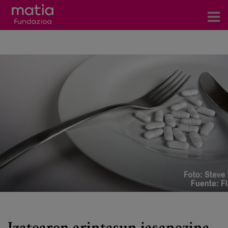
Zentroak
Zerbitzuak
Gertaerak
COVID-19
Harremanetarako
Berriak
Bloga
Prentsa arloa
Izatearen arintasun jasanezina