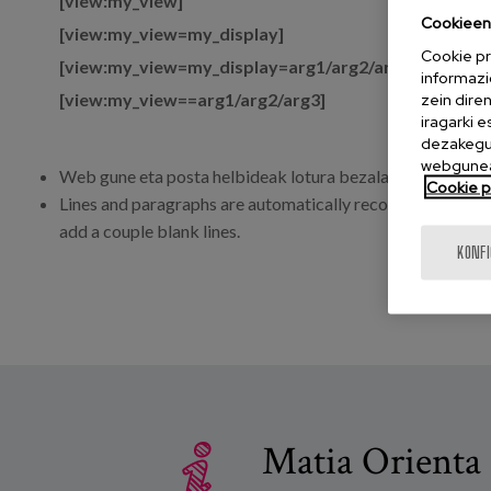
[view:my_view]
Cookieen 
[view:my_view=my_display]
Cookie pr
[view:my_view=my_display=arg1/arg2/arg3]
informazi
[view:my_view==arg1/arg2/arg3]
zein dire
iragarki 
dezakegu 
webgunea
Web gune eta posta helbideak lotura bezala agertuko dir
Cookie po
Lines and paragraphs are automatically recognized. The <b
add a couple blank lines.
KONF
Matia Orienta 