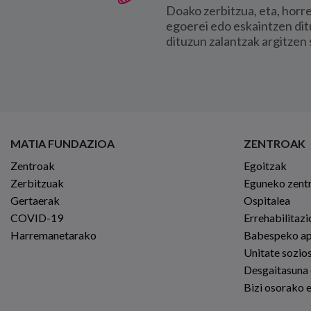
Doako zerbitzua, eta, horr
egoerei edo eskaintzen dit
dituzun zalantzak argitzen 
MATIA FUNDAZIOA
ZENTROAK
Zentroak
Egoitzak
Zerbitzuak
Eguneko zent
Gertaerak
Ospitalea
COVID-19
Errehabilitaz
Harremanetarako
Babespeko a
Unitate sozio
Desgaitasuna
Bizi osorako 