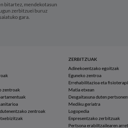
en bitartez, mendekotasun
ugun zerbitzuei buruz
saiatuko gara.
ZERBITZUAK
Adinekoentzako egoitzak
roak
Eguneko zentroa
Errehabilitazioa eta fisioterap
io zentroak
Matia etxean
partamentuak
Desgaitasuna duten pertsonen
sanitarioa
Mediku geriatra
 dutenentzako zentroak
Logopedia
etxebizitzak
Enpresentzako zerbitzuak
Pertsona erabiltzailearen arre