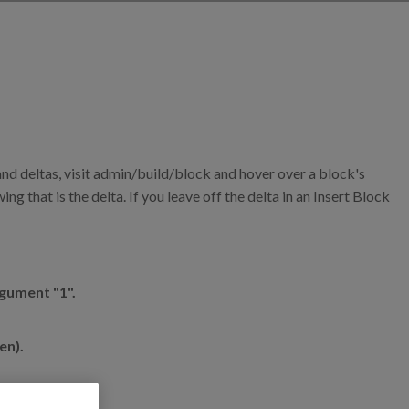
nd deltas, visit admin/build/block and hover over a block's
g that is the delta. If you leave off the delta in an Insert Block
rgument "1".
en).