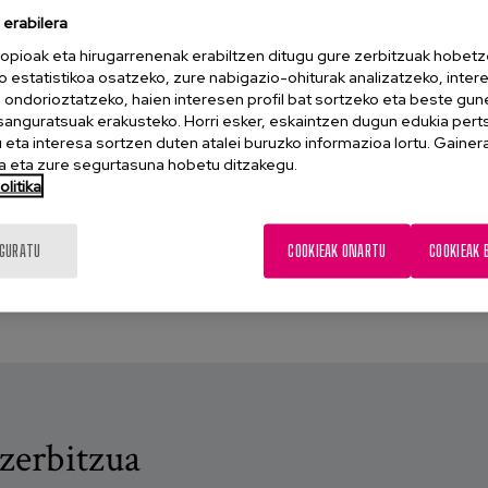
erabilera
opioak eta hirugarrenenak erabiltzen ditugu gure zerbitzuak hobetz
o estatistikoa osatzeko, zure nabigazio-ohiturak analizatzeko, inter
n ondorioztatzeko, haien interesen profil bat sortzeko eta beste gu
esanguratsuak erakusteko. Horri esker, eskaintzen dugun edukia pert
eta interesa sortzen duten atalei buruzko informazioa lortu. Gainer
 eta zure segurtasuna hobetu ditzakegu.
a automatikoki.
litika
r /> line break, <p> paragraph and </p> close paragraph tags are 
IGURATU
COOKIEAK ONARTU
COOKIEAK 
zerbitzua