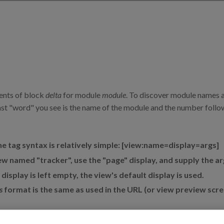
tents of block
delta
for module
module
. To discover module names a
ast "word" you see is the name of the module and the number followin
The tag syntax is relatively simple: [view:name=display=args]
w named "tracker", use the "page" display, and supply the a
isplay is left empty, the view's default display is used.
s
format is the same as used in the URL (or view preview scre