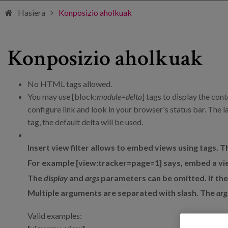
Hasiera
Konposizio aholkuak
Konposizio aholkuak
No HTML tags allowed.
You may use [block:
module
=
delta
] tags to display the con
configure link and look in your browser's status bar. The l
tag, the default delta will be used.
Insert view filter allows to embed views using tags. 
For example [view:tracker=page=1] says, embed a vie
The
display
and
args
parameters can be omitted. If the d
Multiple arguments are separated with slash. The
arg
Valid examples: