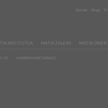
Berriak
Bloga
Pr
TIA INSTITUTOA
MATIA ZALEAK
MATIA ORIEN
D-19
HARREMANETARAKO