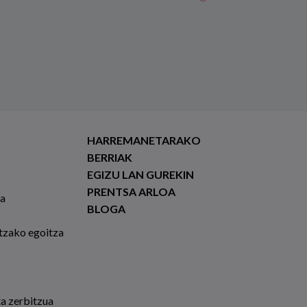
HARREMANETARAKO
BERRIAK
EGIZU LAN GUREKIN
PRENTSA ARLOA
ia
BLOGA
tzako egoitza
ta zerbitzua