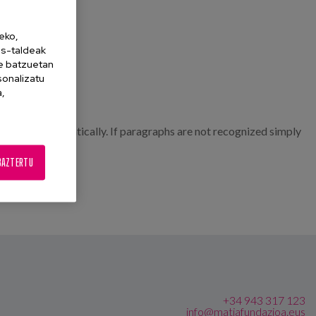
eko,
es-taldeak
ne batzuetan
sonalizatu
a,
inserted automatically. If paragraphs are not recognized simply
BAZTERTU
+34 943 317 123
info@matiafundazioa.eus