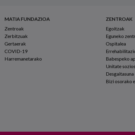
MATIA FUNDAZIOA
ZENTROAK
Zentroak
Egoitzak
Zerbitzuak
Eguneko zent
Gertaerak
Ospitalea
COVID-19
Errehabilitaz
Harremanetarako
Babespeko a
Unitate sozio
Desgaitasuna
Bizi osorako 