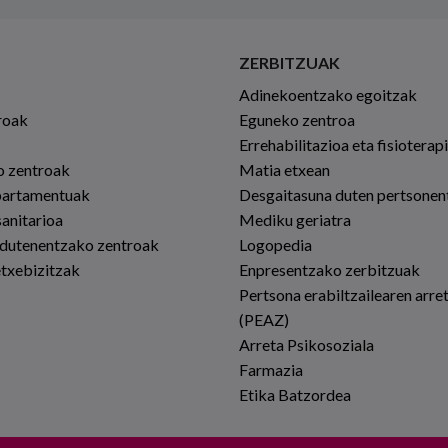
ZERBITZUAK
Adinekoentzako egoitzak
roak
Eguneko zentroa
Errehabilitazioa eta fisioterap
io zentroak
Matia etxean
partamentuak
Desgaitasuna duten pertsonen
sanitarioa
Mediku geriatra
 dutenentzako zentroak
Logopedia
etxebizitzak
Enpresentzako zerbitzuak
Pertsona erabiltzailearen arre
(PEAZ)
Arreta Psikosoziala
Farmazia
Etika Batzordea