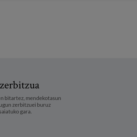
zerbitzua
en bitartez, mendekotasun
ugun zerbitzuei buruz
saiatuko gara.