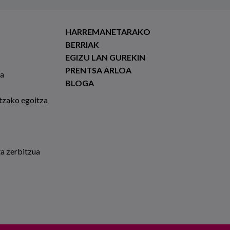
HARREMANETARAKO
BERRIAK
EGIZU LAN GUREKIN
PRENTSA ARLOA
ia
BLOGA
tzako egoitza
ta zerbitzua