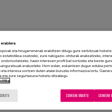
erabilera
opioak eta hirugarrenenak erabiltzen ditugu gure zerbitzuak hobetz
o estatistikoa osatzeko, zure nabigazio-ohiturak analizatzeko, inter
n ondorioztatzeko, haien interesen profil bat sortzeko eta beste gu
esanguratsuak erakusteko. Horri esker, eskaintzen dugun edukia pert
eta interesa sortzen duten atalei buruzko informazioa lortu. Gainer
 eta zure segurtasuna hobetu ditzakegu.
litika
IGURATU
COOKIEAK ONARTU
COOKIEAK 
ak