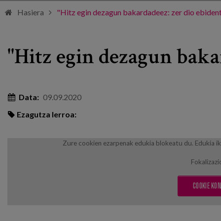
Hasiera
"Hitz egin dezagun bakardadeez: zer dio ebiden
"Hitz egin dezagun baka
Data:
09.09.2020
Ezagutza lerroa:
Zure cookien ezarpenak edukia blokeatu du. Edukia ik
Fokalizazi
COOKIE KON