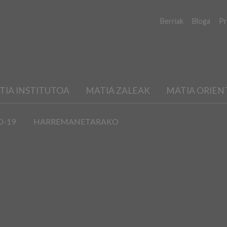
Berriak
Bloga
Pr
TIA INSTITUTOA
MATIA ZALEAK
MATIA ORIEN
D-19
HARREMANETARAKO