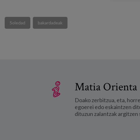
Soledad
bakardadeak
Matia Orienta 
Doako zerbitzua, eta, horr
egoerei edo eskaintzen dit
dituzun zalantzak argitzen 