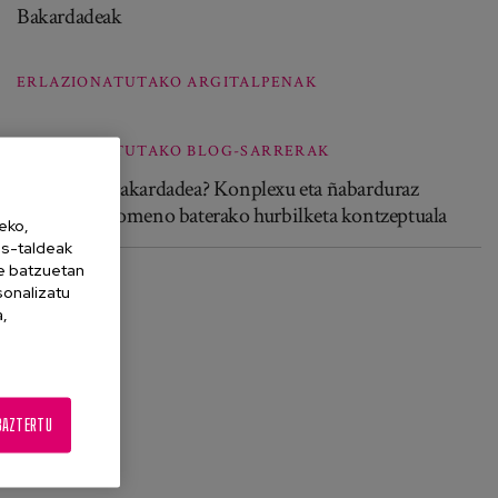
Bakardadeak
ERLAZIONATUTAKO ARGITALPENAK
ERLAZIONATUTAKO BLOG-SARRERAK
Nora zoaz, Bakardadea? Konplexu eta ñabarduraz
beteriko fenomeno baterako hurbilketa kontzeptuala
eko,
es-taldeak
ne batzuetan
sonalizatu
a,
BAZTERTU