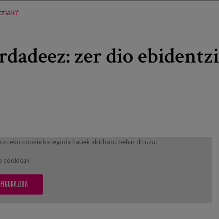
tziak?
rdadeez: zer dio ebidentz
usteko cookie kategoria hauek aktibatu behar dituzu:
o cookieak
FIGURAZIOA