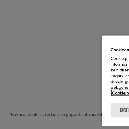
Cookieen 
Cookie pr
informazi
zein dire
iragarki 
dezakegu 
webgunea
Cookie po
KONF
"Bakardadeak" azterlanaren gogoeta eta aurkikuntza nagusi