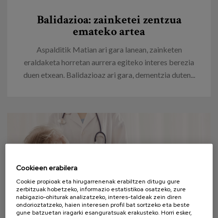
Egizu lan gurekin
Balidazioa: zainketei zentzua
Salaketa-kanala
emateko artea
Aspalditik Matian ari gara lanean, zainketen
es
eraldaketa horretan aurrera egiteko interes berezia
duen etxean. Balidazioaz ari gara, dementzia duten...
eu
Cookieen erabilera
Cookie propioak eta hirugarrenenak erabiltzen ditugu gure
zerbitzuak hobetzeko, informazio estatistikoa osatzeko, zure
nabigazio-ohiturak analizatzeko, interes-taldeak zein diren
ondorioztatzeko, haien interesen profil bat sortzeko eta beste
gune batzuetan iragarki esanguratsuak erakusteko. Horri esker,