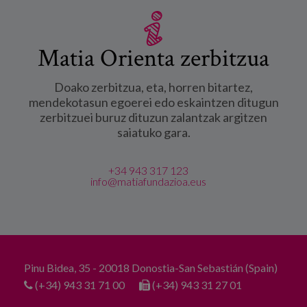
Matia Orienta zerbitzua
Doako zerbitzua, eta, horren bitartez,
mendekotasun egoerei edo eskaintzen ditugun
zerbitzuei buruz dituzun zalantzak argitzen
saiatuko gara.
+34 943 317 123
info@matiafundazioa.eus
Pinu Bidea, 35 - 20018 Donostia-San Sebastián (Spain)
(+34) 943 31 71 00
(+34) 943 31 27 01