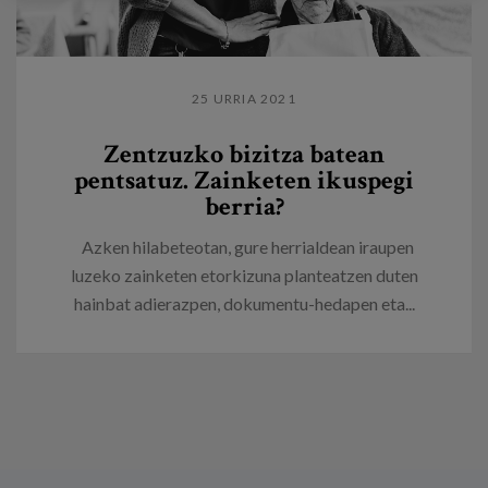
25 URRIA 2021
Zentzuzko bizitza batean
pentsatuz. Zainketen ikuspegi
berria?
Azken hilabeteotan, gure herrialdean iraupen
luzeko zainketen etorkizuna planteatzen duten
hainbat adierazpen, dokumentu-hedapen eta...