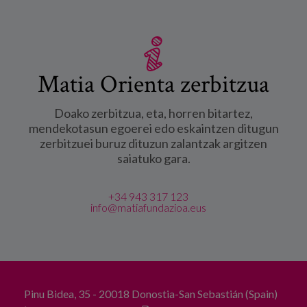
Matia Orienta zerbitzua
Doako zerbitzua, eta, horren bitartez,
mendekotasun egoerei edo eskaintzen ditugun
zerbitzuei buruz dituzun zalantzak argitzen
saiatuko gara.
+34 943 317 123
info@matiafundazioa.eus
Pinu Bidea, 35 - 20018 Donostia-San Sebastián (Spain)