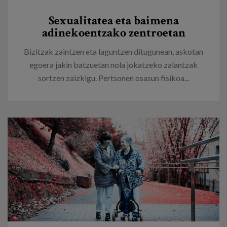
Egizu lan gurekin
Sexualitatea eta baimena
Salaketa-kanala
adinekoentzako zentroetan
Bizitzak zaintzen eta laguntzen ditugunean, askotan
es
egoera jakin batzuetan nola jokatzeko zalantzak
sortzen zaizkigu. Pertsonen osasun fisikoa...
eu