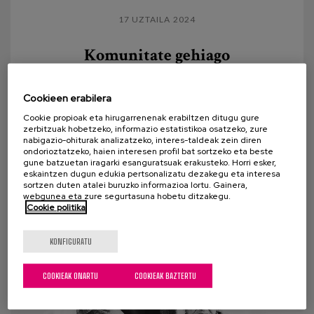
17 UZTAILA 2024
Komunitate gehiago
pertsonalizazioaren bidez
Beren egunerokotasuna garatzeko laguntza behar
Cookieen erabilera
duten pertsonen bizitza igarotzen ari da, “eredu
Cookie propioak eta hirugarrenenak erabiltzen ditugu gure
zerbitzuak hobetzeko, informazio estatistikoa osatzeko, zure
berria” deritzogun eta Giza Eskubideekin
nabigazio-ohiturak analizatzeko, interes-taldeak zein diren
ondorioztatzeko, haien interesen profil bat sortzeko eta beste
zerikusia...
gune batzuetan iragarki esanguratsuak erakusteko. Horri esker,
eskaintzen dugun edukia pertsonalizatu dezakegu eta interesa
sortzen duten atalei buruzko informazioa lortu. Gainera,
webgunea eta zure segurtasuna hobetu ditzakegu.
Cookie politika
KONFIGURATU
COOKIEAK ONARTU
COOKIEAK BAZTERTU