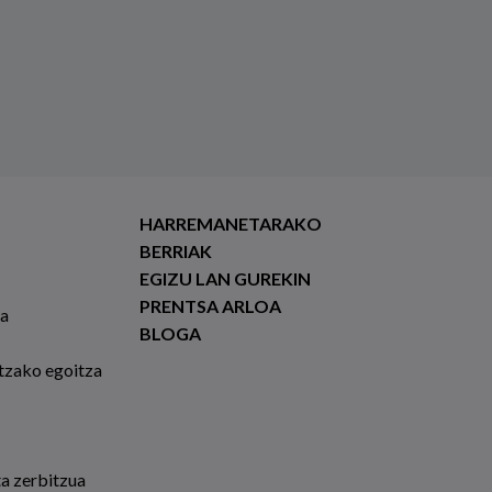
HARREMANETARAKO
BERRIAK
EGIZU LAN GUREKIN
PRENTSA ARLOA
ia
BLOGA
tzako egoitza
ta zerbitzua