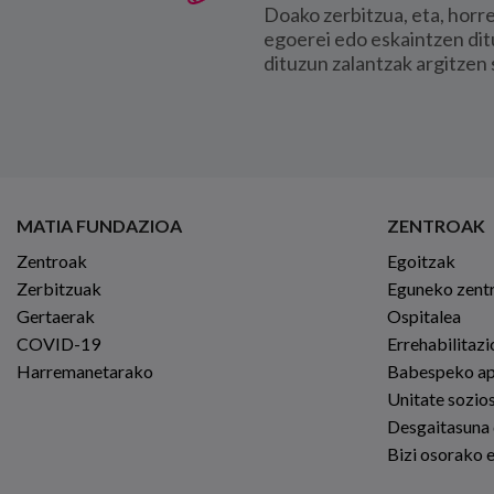
Doako zerbitzua, eta, horr
egoerei edo eskaintzen dit
dituzun zalantzak argitzen 
MATIA FUNDAZIOA
ZENTROAK
Zentroak
Egoitzak
Zerbitzuak
Eguneko zent
Gertaerak
Ospitalea
COVID-19
Errehabilitaz
Harremanetarako
Babespeko a
Unitate sozio
Desgaitasuna
Bizi osorako 