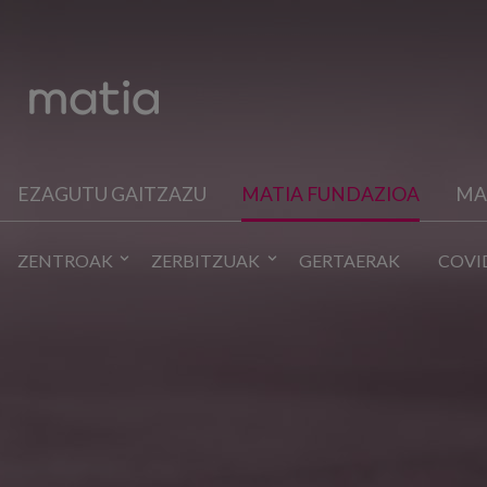
EZAGUTU GAITZAZU
MATIA FUNDAZIOA
MA
ZENTROAK
ZERBITZUAK
GERTAERAK
COVI