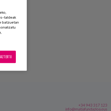
eko,
es-taldeak
ne batzuetan
sonalizatu
a,
BAZTERTU
+34 943 317 123
info@matiafundazioa.eus