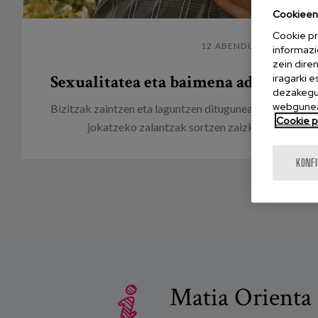
Cookieen 
Cookie pr
12 ABENDUA 2024
informazi
zein dire
Sexualitatea eta baimena adinekoen
iragarki 
dezakegu 
webgunea
Bizitzak zaintzen eta laguntzen ditugunean, askotan eg
Cookie po
jokatzeko zalantzak sortzen zaizkigu. Pertsonen
KONF
Matia Orienta 