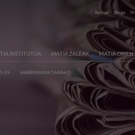
Berriak
Bloga
Pr
TIA INSTITUTOA
MATIA ZALEAK
MATIA ORIEN
D-19
HARREMANETARAKO