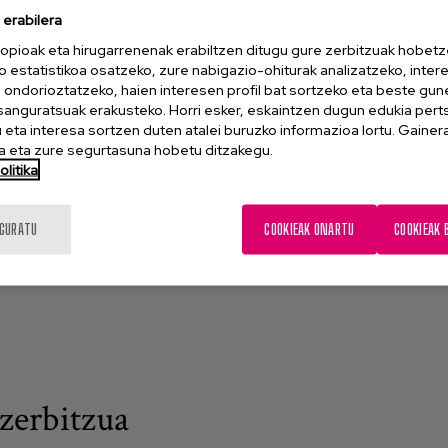
erabilera
opioak eta hirugarrenenak erabiltzen ditugu gure zerbitzuak hobetz
o estatistikoa osatzeko, zure nabigazio-ohiturak analizatzeko, inter
n ondorioztatzeko, haien interesen profil bat sortzeko eta beste gu
tzako zentroetan
esanguratsuak erakusteko. Horri esker, eskaintzen dugun edukia pert
eta interesa sortzen duten atalei buruzko informazioa lortu. Gainer
 eta zure segurtasuna hobetu ditzakegu.
oera jakin batzuetan nola
litika
 osasun fisikoa...
IGURATU
COOKIEAK ONARTU
COOKIEAK 
zerbitzua