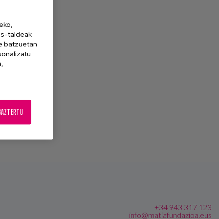
eko,
es-taldeak
ne batzuetan
sonalizatu
a,
BAZTERTU
+34 943 317 123
info@matiafundazioa.eus