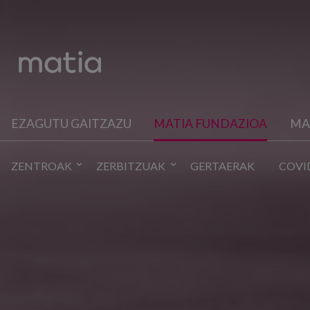
EZAGUTU GAITZAZU
MATIA FUNDAZIOA
MA
ZENTROAK
ZERBITZUAK
GERTAERAK
COVI