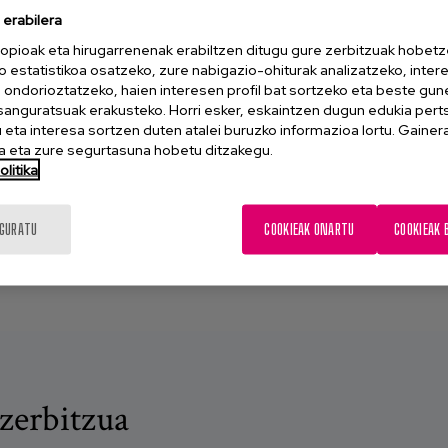
erabilera
opioak eta hirugarrenenak erabiltzen ditugu gure zerbitzuak hobetz
o estatistikoa osatzeko, zure nabigazio-ohiturak analizatzeko, inter
n ondorioztatzeko, haien interesen profil bat sortzeko eta beste gu
esanguratsuak erakusteko. Horri esker, eskaintzen dugun edukia pert
eta interesa sortzen duten atalei buruzko informazioa lortu. Gainer
 eta zure segurtasuna hobetu ditzakegu.
za, gutako askorentzat
litika
k. Matiak asko daki...
IGURATU
COOKIEAK ONARTU
COOKIEAK 
zerbitzua