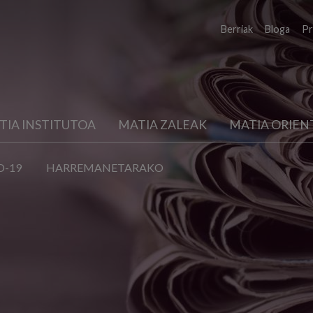
Berriak
Bloga
Pr
TIA INSTITUTOA
MATIA ZALEAK
MATIA ORIEN
D-19
HARREMANETARAKO