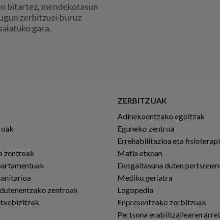
en bitartez, mendekotasun
ugun zerbitzuei buruz
saiatuko gara.
ZERBITZUAK
Adinekoentzako egoitzak
roak
Eguneko zentroa
Errehabilitazioa eta fisioterap
io zentroak
Matia etxean
partamentuak
Desgaitasuna duten pertsonen
sanitarioa
Mediku geriatra
 dutenentzako zentroak
Logopedia
etxebizitzak
Enpresentzako zerbitzuak
Pertsona erabiltzailearen arre