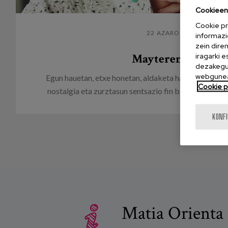
Cookieen 
Cookie pr
22 AZAROA 2019
informazi
zein dire
Mayteren bidaia
iragarki 
dezakegu 
webgunea
Egun hauetan, etxe honetan, aldaketa haizeak dabilt
Cookie po
nostalgia eta zurztasun sentsazio fin batez lagunduri
KONF
Matia Orienta 