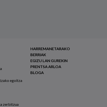
HARREMANETARAKO
BERRIAK
EGIZU LAN GUREKIN
PRENTSA ARLOA
ia
BLOGA
tzako egoitza
ta zerbitzua