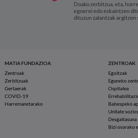
Doako zerbitzua, eta, horr
egoerei edo eskaintzen dit
dituzun zalantzak argitzen 
MATIA FUNDAZIOA
ZENTROAK
Zentroak
Egoitzak
Zerbitzuak
Eguneko zent
Gertaerak
Ospitalea
COVID-19
Errehabilitaz
Harremanetarako
Babespeko a
Unitate sozio
Desgaitasuna
Bizi osorako 