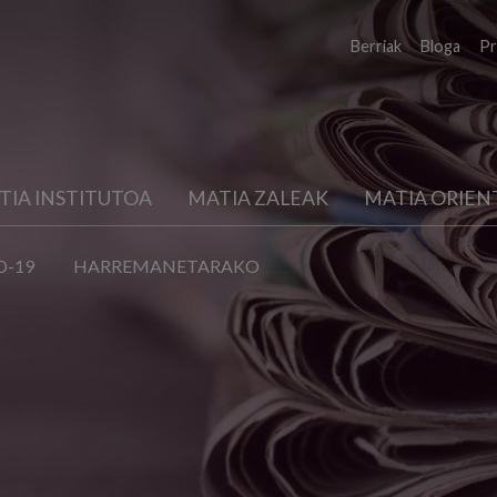
Berriak
Bloga
Pr
TIA INSTITUTOA
MATIA ZALEAK
MATIA ORIEN
D-19
HARREMANETARAKO