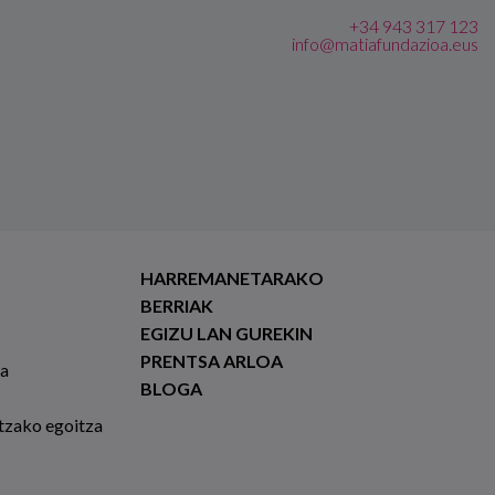
+34 943 317 123
info@matiafundazioa.eus
HARREMANETARAKO
BERRIAK
EGIZU LAN GUREKIN
PRENTSA ARLOA
ia
BLOGA
tzako egoitza