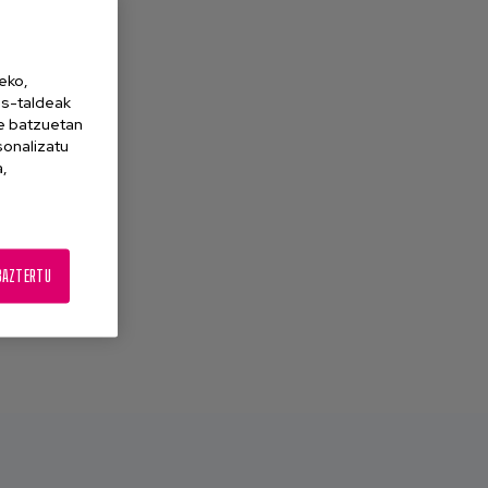
eko,
es-taldeak
ne batzuetan
sonalizatu
a,
BAZTERTU