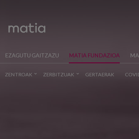
EZAGUTU GAITZAZU
MATIA FUNDAZIOA
MA
ZENTROAK
ZERBITZUAK
GERTAERAK
COVI