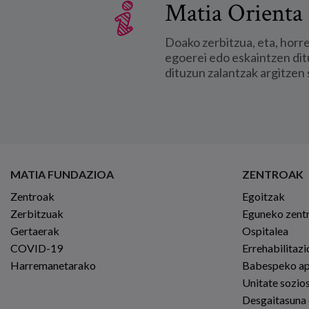
Matia Orienta 
Doako zerbitzua, eta, horr
egoerei edo eskaintzen dit
dituzun zalantzak argitzen 
MATIA FUNDAZIOA
ZENTROAK
Zentroak
Egoitzak
Zerbitzuak
Eguneko zent
Gertaerak
Ospitalea
COVID-19
Errehabilitaz
Harremanetarako
Babespeko a
Unitate sozio
Desgaitasuna