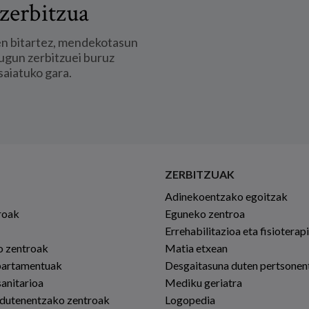
zerbitzua
en bitartez, mendekotasun
ugun zerbitzuei buruz
saiatuko gara.
ZERBITZUAK
Adinekoentzako egoitzak
roak
Eguneko zentroa
Errehabilitazioa eta fisioterap
io zentroak
Matia etxean
partamentuak
Desgaitasuna duten pertsonen
sanitarioa
Mediku geriatra
 dutenentzako zentroak
Logopedia