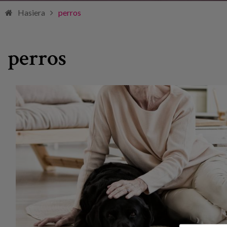
Hasiera
perros
perros