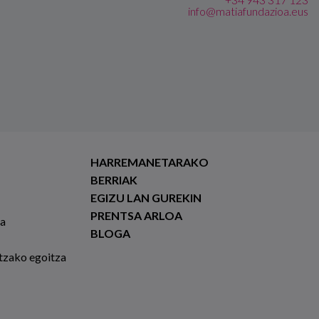
info@matiafundazioa.eus
HARREMANETARAKO
BERRIAK
EGIZU LAN GUREKIN
PRENTSA ARLOA
ia
BLOGA
tzako egoitza