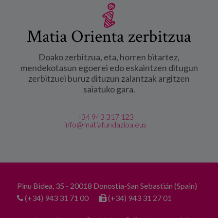
Matia Orienta zerbitzua
Doako zerbitzua, eta, horren bitartez,
mendekotasun egoerei edo eskaintzen ditugun
zerbitzuei buruz dituzun zalantzak argitzen
saiatuko gara.
+34 943 317 123
info@matiafundazioa.eus
Pinu Bidea, 35 - 20018 Donostia-San Sebastián (Spain)
(+34) 943 31 71 00
(+34) 943 31 27 01