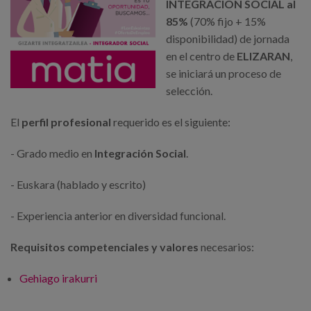
Egizu lan gurekin
INTEGRACION SOCIAL al
85%
(70% fijo + 15%
Salaketa-kanala
disponibilidad) de jornada
en el centro de
ELIZARAN
,
se iniciará un proceso de
es
selección.
eu
El
perfil profesional
requerido es el siguiente:
- Grado medio en
Integración Social
.
- Euskara (hablado y escrito)
- Experiencia anterior en diversidad funcional.
Requisitos competenciales
y valores
necesarios:
Gehiago irakurri
Matia inicia un proceso de selección para su
Centro Elizaran de Donostia -ri buruz