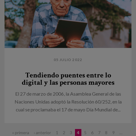
05 JULIO 2022
Tendiendo puentes entre lo
digital y las personas mayores
El 27 de marzo de 2006, la Asamblea General de las
Naciones Unidas adoptó la Resolución 60/252, en la
cual se proclamaba el 17 de mayo Día Mundial de...
Páginas
« primera
‹ anterior
1
2
3
4
5
6
7
8
9
…