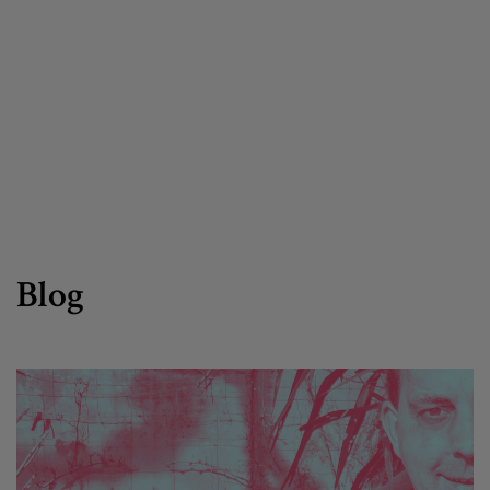
Canal de denuncias
es
eu
Blog