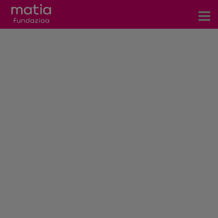
Centros
Servicios
Eventos
Contacto
Noticias
Blog
Prensa
Trabaja con nosotros