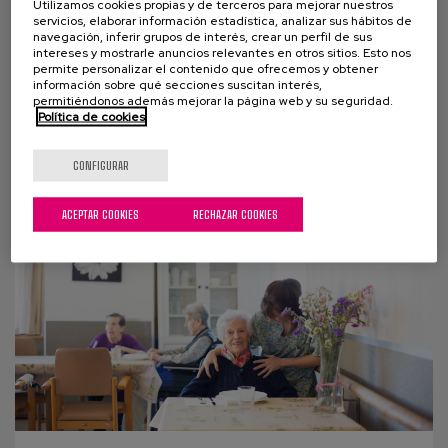
ciudades amigables para la vida y
Utilizamos cookies propias y de terceros para mejorar nuestros
servicios, elaborar información estadística, analizar sus hábitos de
las personas
navegación, inferir grupos de interés, crear un perfil de sus
intereses y mostrarle anuncios relevantes en otros sitios. Esto nos
permite personalizar el contenido que ofrecemos y obtener
En el Día Mundial de las Ciudades queremos
información sobre qué secciones suscitan interés,
reflexionar cómo las ciudades se pueden ir
permitiéndonos además mejorar la página web y su seguridad.
Política de cookies
transformando para crear espacios más inclusivos
para todas las...
CONFIGURAR
ACEPTAR COOKIES
RECHAZAR COOKIES