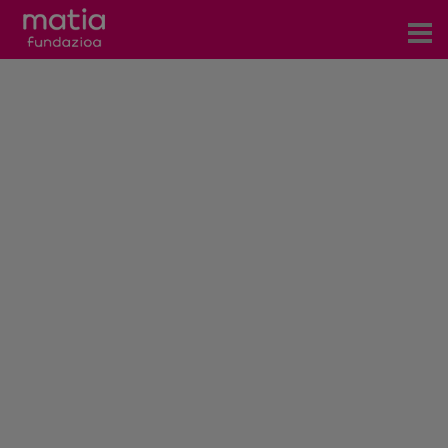
Centros
Servicios
Eventos
Contacto
Noticias
Blog
Prensa
Trabaja con nosotros