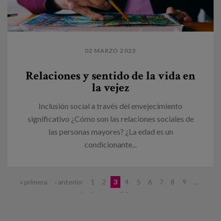
02 MARZO 2023
Relaciones y sentido de la vida en
la vejez
Inclusión social a través del envejecimiento
significativo ¿Cómo son las relaciones sociales de
las personas mayores? ¿La edad es un
condicionante...
Páginas
« primera
‹ anterior
1
2
3
4
5
6
7
8
9
…
siguiente ›
última »