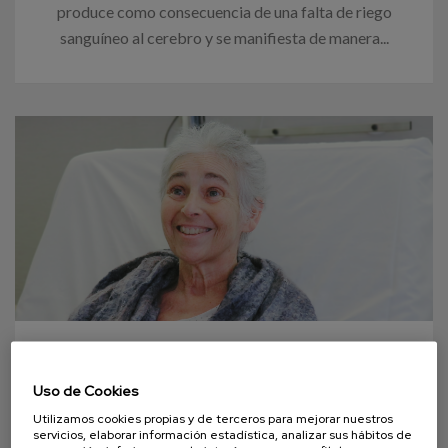
produce como consecuencia de una falta de riego
sanguíneo al cerebro y se manifiesta de manera...
13 OCTUBRE 2023
Uso de Cookies
30 años desde la primera unidad
Utilizamos cookies propias y de terceros para mejorar nuestros
de cuidados paliativos en Euskadi
servicios, elaborar información estadística, analizar sus hábitos de