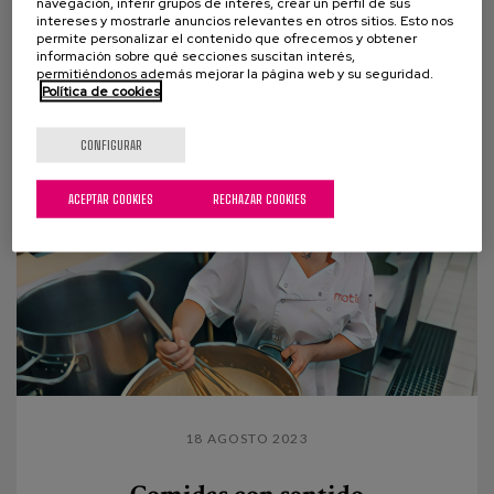
navegación, inferir grupos de interés, crear un perfil de sus
intereses y mostrarle anuncios relevantes en otros sitios. Esto nos
El 14 de octubre se celebra el Día Mundial de los
permite personalizar el contenido que ofrecemos y obtener
Cuidados Paliativos, una fecha que nos brinda la
información sobre qué secciones suscitan interés,
permitiéndonos además mejorar la página web y su seguridad.
oportunidad de poner en valor un área de la...
Política de cookies
CONFIGURAR
ACEPTAR COOKIES
RECHAZAR COOKIES
18 AGOSTO 2023