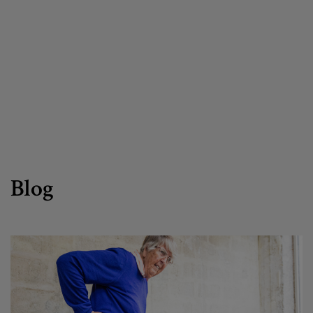
Canal de denuncias
es
eu
Blog