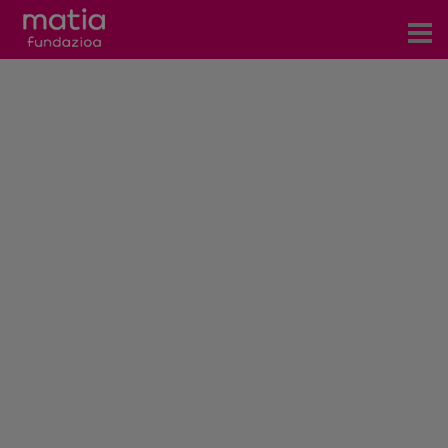
Centros
Servicios
Eventos
Contacto
Noticias
Blog
Prensa
Trabaja con nosotros