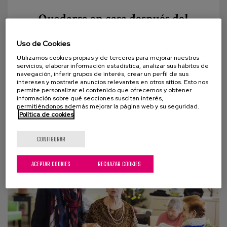
Quedarse en casa después del
coronavirus: Un derecho también
para las personas que viven en
Uso de Cookies
residencias
Utilizamos cookies propias y de terceros para mejorar nuestros
servicios, elaborar información estadística, analizar sus hábitos de
Vivimos tiempos de incertidumbre en el ámbito del
navegación, inferir grupos de interés, crear un perfil de sus
intereses y mostrarle anuncios relevantes en otros sitios. Esto nos
envejecimiento. En esta pandemia que nos invade las
permite personalizar el contenido que ofrecemos y obtener
información sobre qué secciones suscitan interés,
personas mayores han cobrado...
permitiéndonos además mejorar la página web y su seguridad.
Política de cookies
CONFIGURAR
ACEPTAR COOKIES
RECHAZAR COOKIES