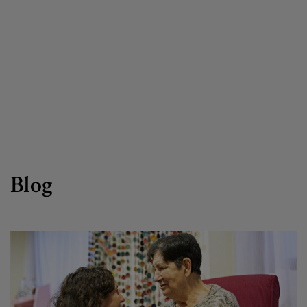
Canal de denuncias
es
eu
Blog