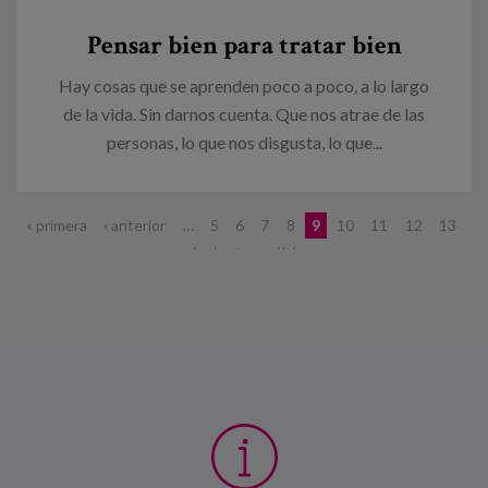
Pensar bien para tratar bien
Hay cosas que se aprenden poco a poco, a lo largo
de la vida. Sin darnos cuenta. Que nos atrae de las
personas, lo que nos disgusta, lo que...
Páginas
« primera
‹ anterior
…
5
6
7
8
9
10
11
12
13
…
siguiente ›
última »