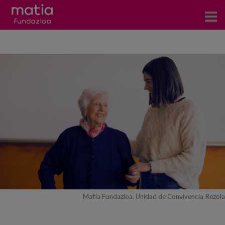
Centros
Servicios
Eventos
Contacto
Noticias
Blog
Prensa
Matia Fundazioa. Unidad de Convivencia Rezola
Trabaja con nosotros