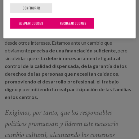
viven en residencias?
CONFIGURAR
No cabe aceptar incongruencias entre discursos
ACEPTAR COOKIES
RECHAZAR COOKIES
declarativos sobre la necesidad de transformar el actual
modelo de cuidados y decisiones posteriores orientadas
desde otros intereses. Estamos ante un cambio que
obviamente
precisa de una financiación suficiente
, pero
sin olvidar que esta
debe ir necesariamente ligada al
control de la calidad dispensada, de la garantía de los
derechos de las personas que necesitan cuidados,
promoviendo el desarrollo profesional, el trabajo
digno y permitiendo la real participación de las familias
en los centros.
Exigimos, por tanto, que los responsables
políticos promuevan y lideren este necesario
cambio cultural, alcanzando los consensos