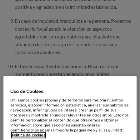
positiva y agradable en la intimidad establecida.
En caso de inquietud, tranquiliza a la persona. Podemos
distraerle focalizando la atención en aspectos
agradables que son agradables para ella. Ante una
situación de sobrecarga del cuidador realiza una
rotación de auxiliares.
Establece una flexibilidad horaria. Busca el mejor
momento posible estableciendo unos límites
prudenciales en cuanto a la periodicidad del cuidado.
Uso de Cookies
* Gill Livingston, Lynsey Kelly, Elanor Lewis-Holmes, et al. Non-
Utilizamos cookies propias y de terceros para mejorar nuestros
servicios, elaborar información estadística, analizar sus hábitos de
pharmacological interventions for agitation in dementia: systematic
navegación, inferir grupos de interés, crear un perfil de sus
review of randomised controlled trials. BJP 2014;205:436-442
intereses y mostrarle anuncios relevantes en otros sitios. Esto nos
permite personalizar el contenido que ofrecemos y obtener
información sobre qué secciones suscitan interés,
permitiéndonos además mejorar la página web y su seguridad.
Política de cookies