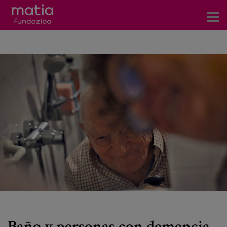
Centros
Servicios
Eventos
Contacto
Noticias
Blog
Prensa
Trabaja con nosotros
Baño y personas con demencia.