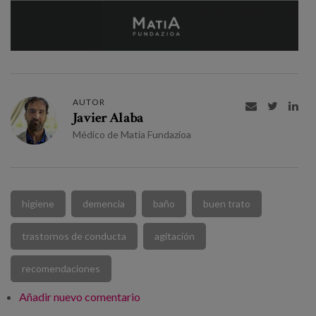
AUTOR



Javier Alaba
Médico de Matia Fundazioa
higiene
demencia
baño
buen trato
trastornos de conducta
agitación
recomendaciones
Añadir nuevo comentario