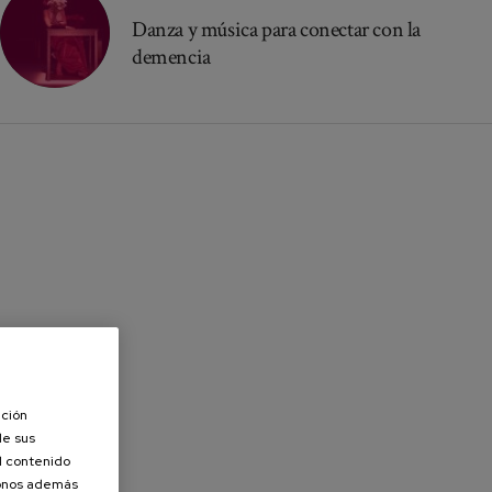
Danza y música para conectar con la
demencia
ación
de sus
el contenido
donos además