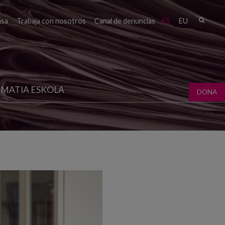
Busc
nsa
Trabaja con nosotros
Canal de denuncias
ES
EU
Form
bú
MATIA ESKOLA
DONA