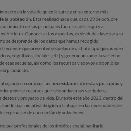
pacto en la vida de quien la sufre y en su entorno más
e la población
. Esta realidad hace que, cada 29 de octubre
onocimiento de sus principales factores de riesgo y a
posible ictus. Conocer estos aspectos, es sin duda clave para su
Como se desprende de los datos que hemos recogido
y frecuente que presenten secuelas de distinto tipo que pueden
icos, cognitivos, sociales, etc) y generar una amplia variedad
de esas secuelas, así como los recursos y apoyos disponibles
e ha producido.
 trabajando en
conocer las necesidades de estas personas y
poder generar recursos que respondan a sus verdaderas
s deseos y proyecto de vida. Durante este año 2023, dentro del
ando una iniciativa dirigida a trabajar en las necesidades de
 de un proceso de cocreación de soluciones.
to por profesionales de los ámbitos social, sanitario,