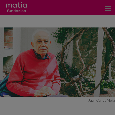
Centros
Servicios
Eventos
Contacto
Noticias
Blog
Prensa
Juan Carlos Mejía
Trabaja con nosotros