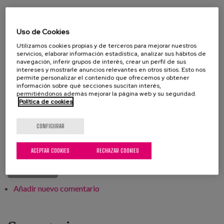
AUTOR



Uso de Cookies
Juan Carlos Mejía
Utilizamos cookies propias y de terceros para mejorar nuestros
Content Manager en Matia Fundazioa
servicios, elaborar información estadística, analizar sus hábitos de
navegación, inferir grupos de interés, crear un perfil de sus
intereses y mostrarle anuncios relevantes en otros sitios. Esto nos
permite personalizar el contenido que ofrecemos y obtener
información sobre qué secciones suscitan interés,
permitiéndonos además mejorar la página web y su seguridad.
Alzheimer
cuidado familiar
demencia
Política de cookies
personas cuidadoras
Dependencia
CONFIGURAR
incapacitación
desafíos
abuso financiero
ACEPTAR COOKIES
RECHAZAR COOKIES
día mundial
Añadir nuevo comentario