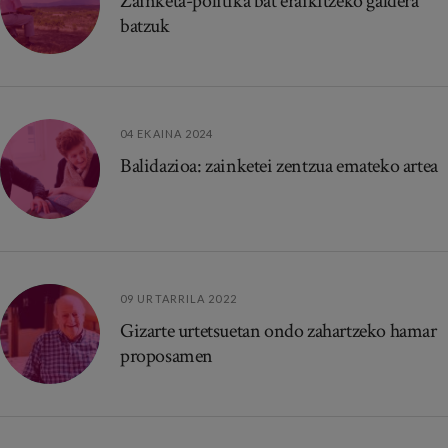
Zainketa-politika bat eraikitzeko galdera
batzuk
04 EKAINA 2024
Balidazioa: zainketei zentzua emateko artea
09 URTARRILA 2022
Gizarte urtetsuetan ondo zahartzeko hamar
proposamen