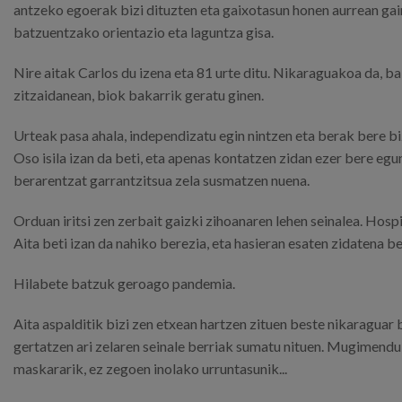
antzeko egoerak bizi dituzten eta gaixotasun honen aurrean gai
batzuentzako orientazio eta laguntza gisa.
Nire aitak Carlos du izena eta 81 urte ditu. Nikaraguakoa da, b
zitzaidanean, biok bakarrik geratu ginen.
Urteak pasa ahala, independizatu egin nintzen eta berak bere biz
Oso isila izan da beti, eta apenas kontatzen zidan ezer bere eg
berarentzat garrantzitsua zela susmatzen nuena.
Orduan iritsi zen zerbait gaizki zihoanaren lehen seinalea. Hos
Aita beti izan da nahiko berezia, eta hasieran esaten zidatena be
Hilabete batzuk geroago pandemia.
Aita aspalditik bizi zen etxean hartzen zituen beste nikaraguar
gertatzen ari zelaren seinale berriak sumatu nituen. Mugimendu
maskararik, ez zegoen inolako urruntasunik...