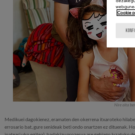
dezakegu 
webgunea
Cookie po
KONF
Nire aita be
Medikuei dagokienez, eramaten den okerrena itxaroteko hilabete
errosario bat, gure senideak beti ondo onartzen ez dituenak. H
joateari uko egitea), badakizu prozesua are gehiago luzatuko de