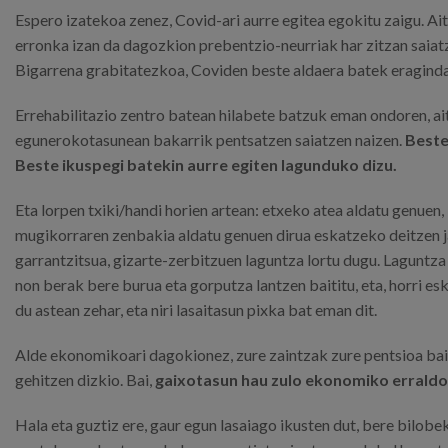
Espero izatekoa zenez, Covid-ari aurre egitea egokitu zaigu. Ai
erronka izan da dagozkion prebentzio-neurriak har zitzan saiatz
Bigarrena grabitatezkoa, Coviden beste aldaera batek eragind
Errehabilitazio zentro batean hilabete batzuk eman ondoren, ai
egunerokotasunean bakarrik pentsatzen saiatzen naizen.
Beste
Beste ikuspegi batekin aurre egiten lagunduko dizu.
Eta lorpen txiki/handi horien artean: etxeko atea aldatu genuen,
mugikorraren zenbakia aldatu genuen dirua eskatzeko deitzen ja
garrantzitsua, gizarte-zerbitzuen laguntza lortu dugu. Laguntza
non berak bere burua eta gorputza lantzen baititu, eta, horri e
du astean zehar, eta niri lasaitasun pixka bat eman dit.
Alde ekonomikoari dagokionez, zure zaintzak zure pentsioa baino
gehitzen dizkio. Bai,
gaixotasun hau zulo ekonomiko erraldoi
Hala eta guztiz ere, gaur egun lasaiago ikusten dut, bere bilobe