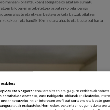
en oroimenean (oraintsukoan) etengabeko akatsak sumatu
oratzen bilobaren urtebetetzea ospatzeko bila joango
iko zuen ahaztu eta etxean beste erosketa batzuk pilatzen
ar zezakeen, eta handik 10 minutura ahaztu eta beste bat hartu
erabilera
opioak eta hirugarrenenak erabiltzen ditugu gure zerbitzuak hobetz
o estatistikoa osatzeko, zure nabigazio-ohiturak analizatzeko, inter
n ondorioztatzeko, haien interesen profil bat sortzeko eta beste gu
esanguratsuak erakusteko. Horri esker, eskaintzen dugun edukia pert