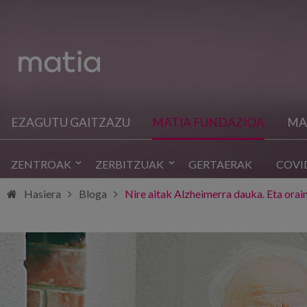
EZAGUTU GAITZAZU
MATIA FUNDAZIOA
MA
ZENTROAK
ZERBITZUAK
GERTAERAK
COVI
Hasiera
Bloga
Nire aitak Alzheimerra dauka. Eta orain, 