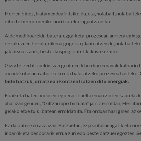
Horren bidez, tratamendua iritsiko da, eta, nolabait, nolabaiteko
dituzte berme mediko hori izateko laguntza asko.
Alde medikoarekin batera, ezgaiketa-prozesuan aurrera egin ge
dezakezuen bezala, dilema gogorra planteatzen du, nolabaitek
jakintsua izanik, beste ikuspegi batetik ikusten zaitu.
Gizarte-zerbitzuekin izan genituen lehen harremanak kalbario b
mendekotasuna aitortzeko eta baloratzeko prozesua hasteko.
bide batzuk jorratzean kontzentratzen ditu energiak.
Epaiketa baten ondoren, egoerari buelta eman zioten kautelazko
ahal izan genuen, "Giltzarrapo birtuala" jarriz erroldan, Herri
gelako etxe txiki batean erroldatuta. Eta orduan hasi ginen, azk
Ez da batere erraza izan. Batzuetan, ezjakintasunagatik eta ori
indarrik eta denborarik errua zuri edo beste batzuei egozten.
Se