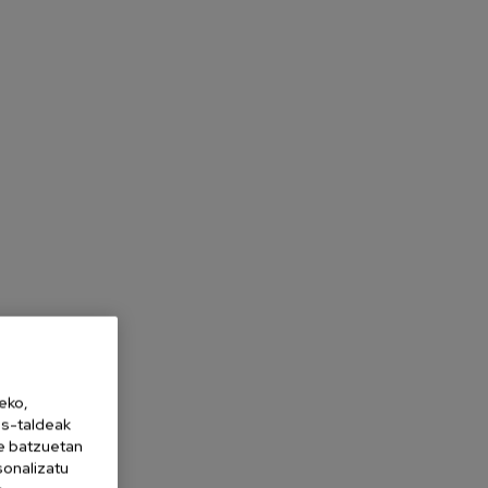
eko,
es-taldeak
ne batzuetan
sonalizatu