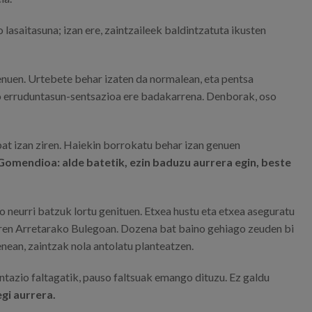
 lasaitasuna; izan ere, zaintzaileek baldintzatuta ikusten
nuen. Urtebete behar izaten da normalean, eta pentsa
o erruduntasun-sentsazioa ere badakarrena. Denborak, oso
at izan ziren. Haiekin borrokatu behar izan genuen
Gomendioa: alde batetik, ezin baduzu aurrera egin, beste
 neurri batzuk lortu genituen. Etxea hustu eta etxea aseguratu
tarren Arretarako Bulegoan. Dozena bat baino gehiago zeuden bi
enean, zaintzak nola antolatu planteatzen.
entazio faltagatik, pauso faltsuak emango dituzu. Ez galdu
gi aurrera.