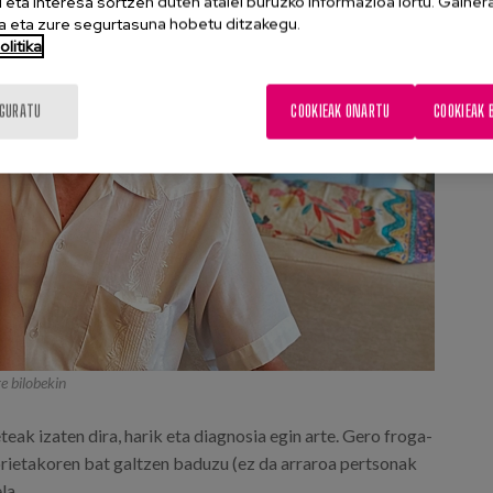
eta interesa sortzen duten atalei buruzko informazioa lortu. Gainer
 eta zure segurtasuna hobetu ditzakegu.
litika
IGURATU
COOKIEAK ONARTU
COOKIEAK 
re bilobekin
ak izaten dira, harik eta diagnosia egin arte. Gero froga-
orietakoren bat galtzen baduzu (ez da arraroa pertsonak
la.