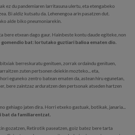
tak ez du pandemiaren larritasuna ulertu, eta etengabeko
ea. Bi aldiz kutsatu da. Lehenengoa arin pasatzen dut.
ako alde biko pneumoniarekin.
ta bere etxean dago gaur. Hainbeste kontu daude egiteke, non
 gomendio bat: lortutako guztiari balioa ematen dio.
 bitxiak berreskuratu genituen, zorrak ordaindu genituen,
rraitzen zuten pertsonen deiekin mozteko... eta,
 hori eguneko zentro batean ematen da, astean hiru egunetan,
sker, bere zaintzaz arduratzen den pertsonak atseden hartzen
 gehiago jaten dira. Horri etxeko gastuak, botikak, janaria...
 bat da familiarentzat.
kin gozatzen, Retirotik paseatzen, goiz batez bere tarta