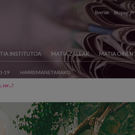
Berriak
Bloga
Pr
TIA INSTITUTOA
MATIA ZALEAK
MATIA ORIEN
D-19
HARREMANETARAKO
zer...?