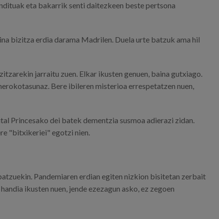
ndituak eta bakarrik senti daitezkeen beste pertsona
aina bizitza erdia darama Madrilen. Duela urte batzuk ama hil
itzarekin jarraitu zuen. Elkar ikusten genuen, baina gutxiago.
unerokotasunaz. Bere ibileren misterioa errespetatzen nuen,
pital Princesako dei batek dementzia susmoa adierazi zidan.
re "bitxikeriei" egotzi nien.
 batzuekin. Pandemiaren erdian egiten nizkion bisitetan zerbait
 handia ikusten nuen, jende ezezagun asko, ez zegoen