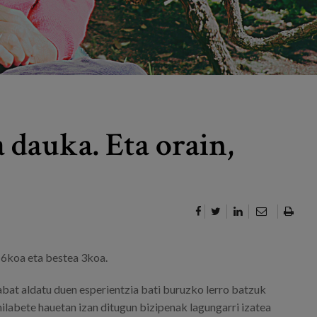
 dauka. Eta orain,
ta 6koa eta bestea 3koa.
abat aldatu duen esperientzia bati buruzko lerro batzuk
hilabete hauetan izan ditugun bizipenak lagungarri izatea