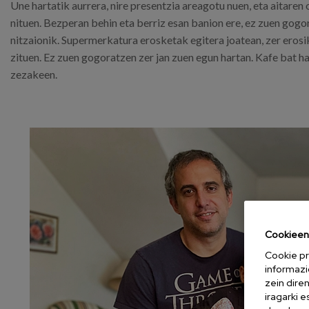
Une hartatik aurrera, nire presentzia areagotu nuen, eta aitar
nituen. Bezperan behin eta berriz esan banion ere, ez zuen gog
nitzaionik. Supermerkatura erosketak egitera joatean, zer eros
zituen. Ez zuen gogoratzen zer jan zuen egun hartan. Kafe bat h
zezakeen.
Cookieen 
Cookie pr
informazi
zein dire
iragarki 