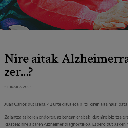
Nire aitak Alzheimerra
zer...?
21 IRAILA 2021
Juan Carlos dut izena. 42 urte ditut eta bi txikiren aita naiz, ba
Zalantza askoren ondoren, azkenean erabaki dut nire bizitza er
idaztea: nire aitaren Alzheimer diagnostikoa. Espero dut azken 