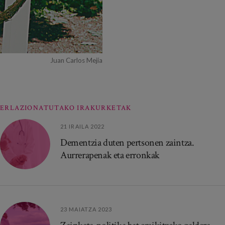
Juan Carlos Mejía
ERLAZIONATUTAKO IRAKURKETAK
21 IRAILA 2022
Dementzia duten pertsonen zaintza.
Aurrerapenak eta erronkak
23 MAIATZA 2023