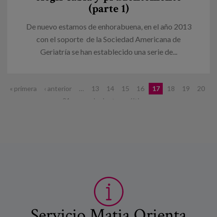
(parte 1)
De nuevo estamos de enhorabuena, en el año 2013
con el soporte de la Sociedad Americana de
Geriatría se han establecido una serie de...
Páginas
« primera
‹ anterior
…
13
14
15
16
17
18
19
20
21
…
siguiente ›
última »
Servicio Matia Orienta