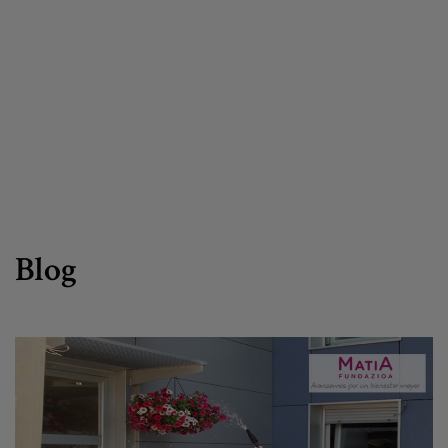
Canal de denuncias
es
eu
Blog