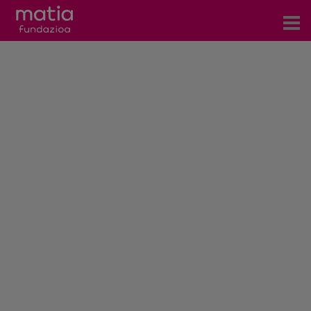
Centros
Servicios
Eventos
Contacto
Noticias
Blog
Prensa
Trabaja con nosotros