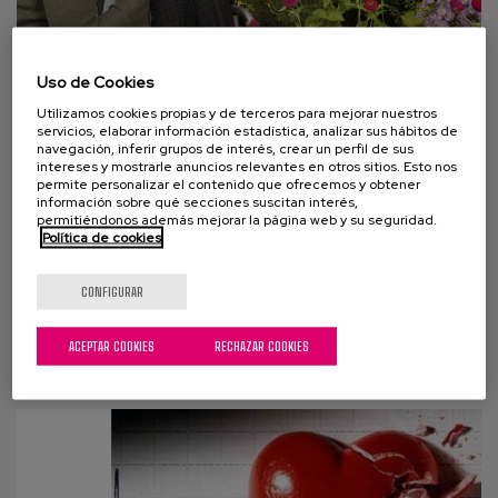
Uso de Cookies
04 JULIO 2014
Utilizamos cookies propias y de terceros para mejorar nuestros
servicios, elaborar información estadística, analizar sus hábitos de
Modelo de atención centrada en la
navegación, inferir grupos de interés, crear un perfil de sus
persona. Cuadernos prácticos.
intereses y mostrarle anuncios relevantes en otros sitios. Esto nos
permite personalizar el contenido que ofrecemos y obtener
Cuaderno 1. La atención centrada
información sobre qué secciones suscitan interés,
en la persona. ¿En qué consiste?
permitiéndonos además mejorar la página web y su seguridad.
Política de cookies
En estos últimos años se aprecia en el sector de
CONFIGURAR
servicios de atención a personas mayores un interés
creciente por la Atención Centrada en la...
ACEPTAR COOKIES
RECHAZAR COOKIES