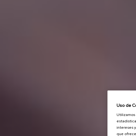
Uso de C
Utilizamos 
estadística
intereses y
que ofrece