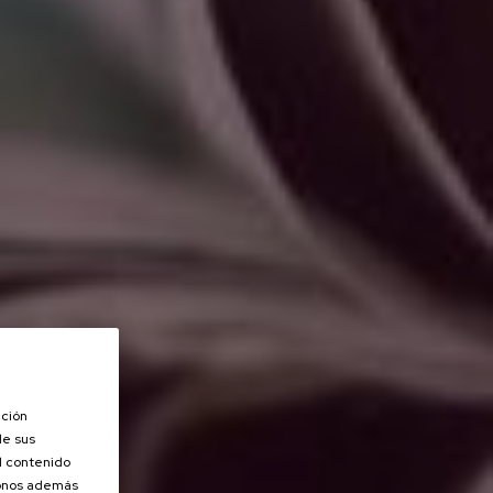
ación
de sus
el contenido
donos además