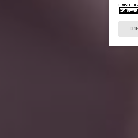
mejorar la
Política 
CONF