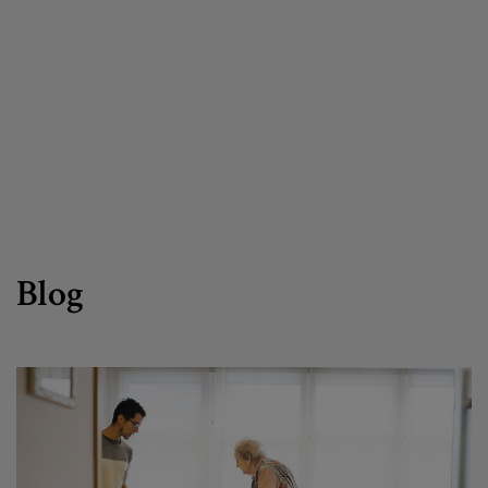
Canal de denuncias
es
eu
Blog