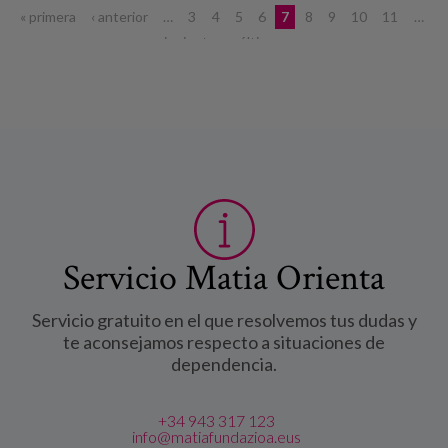
Páginas
« primera
‹ anterior
…
3
4
5
6
7
8
9
10
11
…
siguiente ›
última »
Servicio Matia Orienta
Servicio gratuito en el que resolvemos tus dudas y
te aconsejamos respecto a situaciones de
dependencia.
+34 943 317 123
info@matiafundazioa.eus