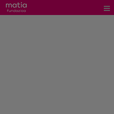
Centros
Servicios
Eventos
Contacto
Noticias
Blog
Prensa
Trabaja con nosotros