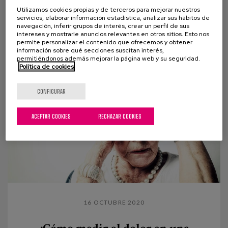
Utilizamos cookies propias y de terceros para mejorar nuestros
Música para volver a sentirse parte de este mundo
servicios, elaborar información estadística, analizar sus hábitos de
Han pasado cerca de dos años de que todo
navegación, inferir grupos de interés, crear un perfil de sus
intereses y mostrarle anuncios relevantes en otros sitios. Esto nos
empezara…De que la música, los acordes y...
permite personalizar el contenido que ofrecemos y obtener
información sobre qué secciones suscitan interés,
permitiéndonos además mejorar la página web y su seguridad.
Política de cookies
CONFIGURAR
ACEPTAR COOKIES
RECHAZAR COOKIES
16 OCTUBRE 2020