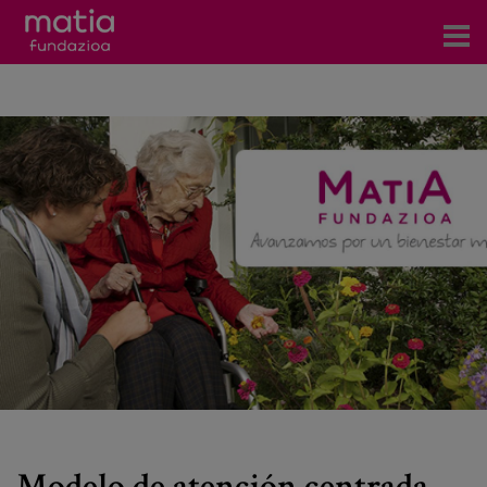
Centros
Servicios
Eventos
Contacto
Noticias
Blog
Prensa
Trabaja con nosotros
Modelo de atención centrada