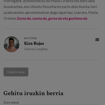
Horregatik, ezinbestekoa da Matia Orienta eta bere lana
ikusaraztea, eta Ubuntu filosofiaren parte dela ikusita, hori
azaleratzeko aprobetxatzen dugu egun hau. Izan ere, Matia
Orienta
Zurea da, zuena da, gurea da eta guztiona da
.
AUTORA

Kira Rojas
Gizarte Langilea
Gizarte lana
Gehitu iruzkin berria
Zure izena