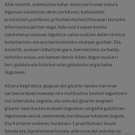
Alde batetik, orientazioa behar duten pertsonen eskura
inguruan eskaintzen diren zerbitzuei, baliabideei,
prestazioei, publikoei, pribatuei eta hurbiltasunari buruzko
informazioa jartzen dugu, hala nola iraupen luzeko
zainketen prozesuan laguntza-sarea osatzen duten ekintza
boluntarioko eta asoziazionismoko ekarpen guztiak. Eta,
bestetik, euskarri bihurtzen gara, bermatzeko sorbalda,
heltzeko eskua, une batean denok bilatu dugun euskarri
hori, galduta eta bide horretan gidatzeko argia behar
dugunean.
Atzera begiratuta, gogoan dut gizarte-laneko karreran
sartzea erabaki nuenean nire motibazioa besteei laguntzera
oso bideratuta zegoela, eta uste dut gizarte-langileei
gizarte-lana ikastea erabaki dugularen zergaitia galdetzen
digutenean askok sentimendu berdina partekatzen dugula.
Eta 4 urteren ondoren, horietako 1 praktiketako ikasle
bezala eta 3 profesional bezala, uste osoa dut askotan ez