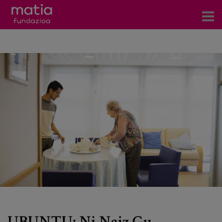
Zentroak
Zerbitzuak
Gertaerak
COVID-19
Harremanetarako
Berriak
Bloga
Prentsa arloa
UBUNTU: Ni Naiz Gu