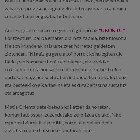
Matia Fundazioan kolektiboa eraikitzeko, pertsonei haien
zahartze-prozesuan laguntzeko duten asmoari erantzuna
emanez, haien ongizatea hobetzeko.
Aurten, gizarte-lanaren egunaren goiburuak
"UBUNTU"
kontzeptuari balioa ematen dio, hitz zabala, bizi-filosofia,
Nelson Mandelak hala uste zuen horretaz galdetzen
ziotenean. "Ni naiz gu garelako" horrek keinu egiten dio
talde-pentsamendu honi, talde-lanari, elkarrekiko
errespetuari, eta hor sartzen dira konfiantza, besteekin
partekatzea, zaintza eta abar, indibidualismotik aldenduz
eta besteekiko elkartasuna eta eskuzabaltasuna sustatuz
eta areagotuz.
Matia Orienta bete-betean kokatzen da honetan,
komunitate osoari zuzendutako zerbitzua delako. Nire
esperientziaren ikuspegitik, horrelako baliabideek
gizartean duten hutsuneaz konturatu naiz.