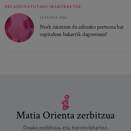
ERLAZIONATUTAKO IRAKURKETAK
12 EKAINA 2026
Nork zaintzen du adineko pertsona bat
ospitalean bakarrik dagoenean?
Matia Orienta zerbitzua
Doako zerbitzua, eta, horren bitartez,