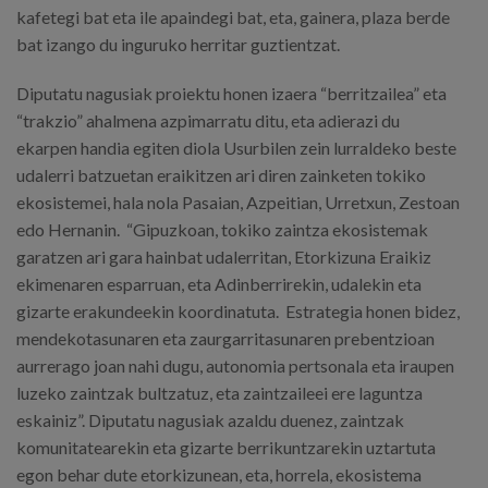
kafetegi bat eta ile apaindegi bat, eta, gainera, plaza berde
bat izango du inguruko herritar guztientzat.
Diputatu nagusiak proiektu honen izaera “berritzailea” eta
“trakzio” ahalmena azpimarratu ditu, eta adierazi du
ekarpen handia egiten diola Usurbilen zein lurraldeko beste
udalerri batzuetan eraikitzen ari diren zainketen tokiko
ekosistemei, hala nola Pasaian, Azpeitian, Urretxun, Zestoan
edo Hernanin. “Gipuzkoan, tokiko zaintza ekosistemak
garatzen ari gara hainbat udalerritan, Etorkizuna Eraikiz
ekimenaren esparruan, eta Adinberrirekin, udalekin eta
gizarte erakundeekin koordinatuta. Estrategia honen bidez,
mendekotasunaren eta zaurgarritasunaren prebentzioan
aurrerago joan nahi dugu, autonomia pertsonala eta iraupen
luzeko zaintzak bultzatuz, eta zaintzaileei ere laguntza
eskainiz”. Diputatu nagusiak azaldu duenez, zaintzak
komunitatearekin eta gizarte berrikuntzarekin uztartuta
egon behar dute etorkizunean, eta, horrela, ekosistema