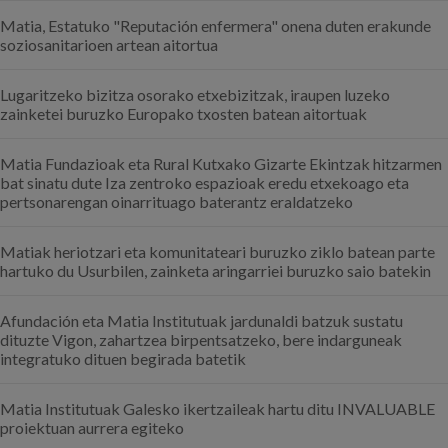
Matia, Estatuko "Reputación enfermera" onena duten erakunde
soziosanitarioen artean aitortua
Lugaritzeko bizitza osorako etxebizitzak, iraupen luzeko
zainketei buruzko Europako txosten batean aitortuak
Matia Fundazioak eta Rural Kutxako Gizarte Ekintzak hitzarmen
bat sinatu dute Iza zentroko espazioak eredu etxekoago eta
pertsonarengan oinarrituago baterantz eraldatzeko
Matiak heriotzari eta komunitateari buruzko ziklo batean parte
hartuko du Usurbilen, zainketa aringarriei buruzko saio batekin
Afundación eta Matia Institutuak jardunaldi batzuk sustatu
dituzte Vigon, zahartzea birpentsatzeko, bere indarguneak
integratuko dituen begirada batetik
Matia Institutuak Galesko ikertzaileak hartu ditu INVALUABLE
proiektuan aurrera egiteko