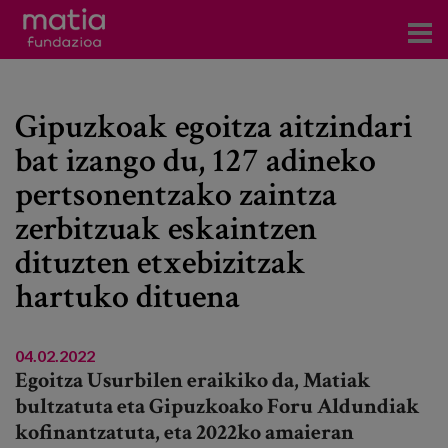
Zentroak
Gipuzkoak egoitza aitzindari
Zerbitzuak
bat izango du, 127 adineko
Gertaerak
pertsonentzako zaintza
COVID-19
zerbitzuak eskaintzen
dituzten etxebizitzak
Harremanetarako
hartuko dituena
Berriak
04.02.2022
Bloga
Egoitza Usurbilen eraikiko da, Matiak
bultzatuta eta Gipuzkoako Foru Aldundiak
Prentsa arloa
kofinantzatuta, eta 2022ko amaieran