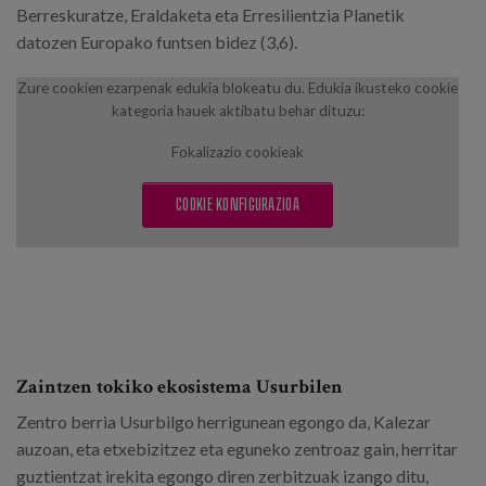
Berreskuratze, Eraldaketa eta Erresilientzia Planetik
datozen Europako funtsen bidez (3,6).
Zure cookien ezarpenak edukia blokeatu du. Edukia ikusteko cookie
kategoria hauek aktibatu behar dituzu:
Fokalizazio cookieak
COOKIE KONFIGURAZIOA
Zaintzen tokiko ekosistema Usurbilen
Zentro berria Usurbilgo herrigunean egongo da, Kalezar
auzoan, eta etxebizitzez eta eguneko zentroaz gain, herritar
guztientzat irekita egongo diren zerbitzuak izango ditu,