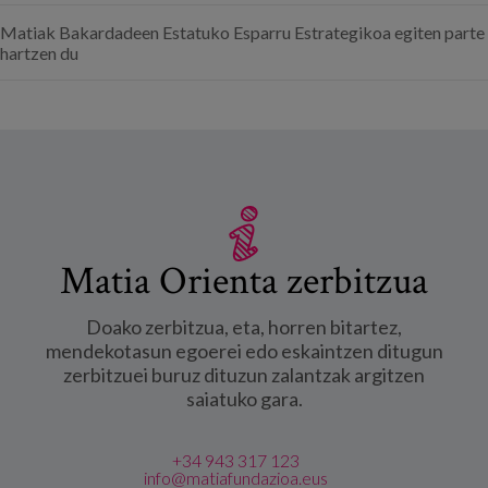
Matiak Bakardadeen Estatuko Esparru Estrategikoa egiten parte
hartzen du
Matia Orienta zerbitzua
Doako zerbitzua, eta, horren bitartez,
mendekotasun egoerei edo eskaintzen ditugun
zerbitzuei buruz dituzun zalantzak argitzen
saiatuko gara.
+34 943 317 123
info@matiafundazioa.eus