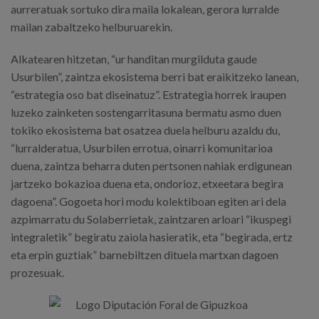
aurreratuak sortuko dira maila lokalean, gerora lurralde
mailan zabaltzeko helburuarekin.
Alkatearen hitzetan, “ur handitan murgilduta gaude
Usurbilen”, zaintza ekosistema berri bat eraikitzeko lanean,
“estrategia oso bat diseinatuz”. Estrategia horrek iraupen
luzeko zainketen sostengarritasuna bermatu asmo duen
tokiko ekosistema bat osatzea duela helburu azaldu du,
“lurralderatua, Usurbilen errotua, oinarri komunitarioa
duena, zaintza beharra duten pertsonen nahiak erdigunean
jartzeko bokazioa duena eta, ondorioz, etxeetara begira
dagoena”. Gogoeta hori modu kolektiboan egiten ari dela
azpimarratu du Solaberrietak, zaintzaren arloari “ikuspegi
integraletik” begiratu zaiola hasieratik, eta “begirada, ertz
eta erpin guztiak” barnebiltzen dituela martxan dagoen
prozesuak.