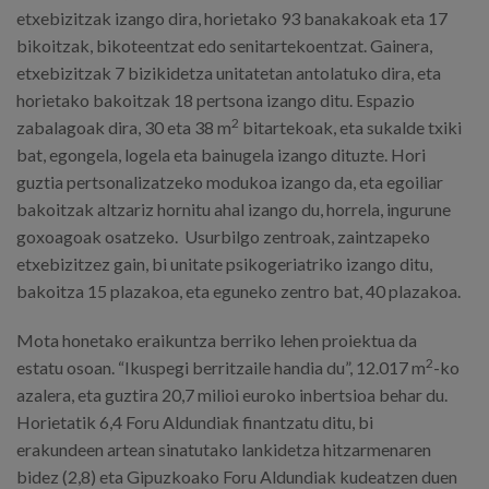
etxebizitzak izango dira, horietako 93 banakakoak eta 17
bikoitzak, bikoteentzat edo senitartekoentzat. Gainera,
etxebizitzak 7 bizikidetza unitatetan antolatuko dira, eta
horietako bakoitzak 18 pertsona izango ditu. Espazio
2
zabalagoak dira, 30 eta 38 m
bitartekoak, eta sukalde txiki
bat, egongela, logela eta bainugela izango dituzte. Hori
guztia pertsonalizatzeko modukoa izango da, eta egoiliar
bakoitzak altzariz hornitu ahal izango du, horrela, ingurune
goxoagoak osatzeko. Usurbilgo zentroak, zaintzapeko
etxebizitzez gain, bi unitate psikogeriatriko izango ditu,
bakoitza 15 plazakoa, eta eguneko zentro bat, 40 plazakoa.
Mota honetako eraikuntza berriko lehen proiektua da
2
estatu osoan. “Ikuspegi berritzaile handia du”, 12.017 m
-ko
azalera, eta guztira 20,7 milioi euroko inbertsioa behar du.
Horietatik 6,4 Foru Aldundiak finantzatu ditu, bi
erakundeen artean sinatutako lankidetza hitzarmenaren
bidez (2,8) eta Gipuzkoako Foru Aldundiak kudeatzen duen