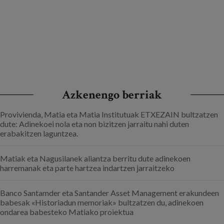
Azkenengo berriak
Provivienda, Matia eta Matia Institutuak ETXEZAIN bultzatzen
dute: Adinekoei nola eta non bizitzen jarraitu nahi duten
erabakitzen laguntzea.
Matiak eta Nagusilanek aliantza berritu dute adinekoen
harremanak eta parte hartzea indartzen jarraitzeko
Banco Santamder eta Santander Asset Management erakundeen
babesak «Historiadun memoriak» bultzatzen du, adinekoen
ondarea babesteko Matiako proiektua