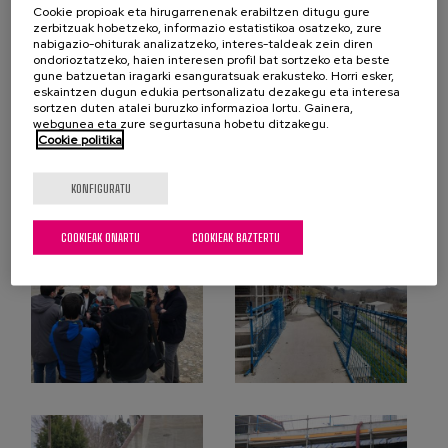
Cookie propioak eta hirugarrenenak erabiltzen ditugu gure
zerbitzuak hobetzeko, informazio estatistikoa osatzeko, zure
nabigazio-ohiturak analizatzeko, interes-taldeak zein diren
ondorioztatzeko, haien interesen profil bat sortzeko eta beste
gune batzuetan iragarki esanguratsuak erakusteko. Horri esker,
eskaintzen dugun edukia pertsonalizatu dezakegu eta interesa
sortzen duten atalei buruzko informazioa lortu. Gainera,
webgunea eta zure segurtasuna hobetu ditzakegu.
Cookie politika
KONFIGURATU
COOKIEAK ONARTU
COOKIEAK BAZTERTU