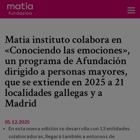
Centros
Matia instituto colabora en
Servicios
«Conociendo las emociones»,
Eventos
un programa de Afundación
Contacto
dirigido a personas mayores,
que se extiende en 2025 a 21
Noticias
localidades gallegas y a
Madrid
Blog
Prensa
05.12.2025
Trabaja con nosotros
En esta nueva edición se desarrolla con 13 entidades
colaboradoras, llegará también a entornos de