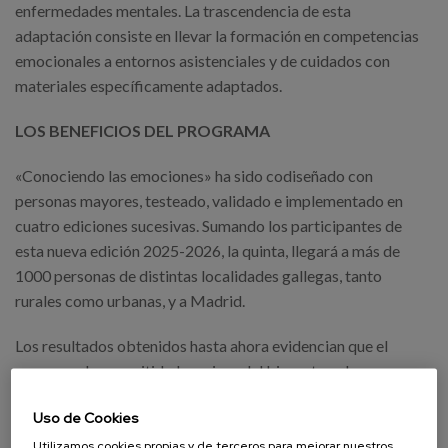
enfermedades mentales. La trascendencia de esta
adaptación consiste en llevar la formación en competencias
emocionales a entornos asistenciales y de cuidados con
materiales específicamente adaptados.
LOS BENEFICIOS DEL PROGRAMA
«Conociendo las emociones» ha sido codiseñado con
personas mayores, testeado, validado e implementado en
cuatro ediciones sucesivas. Sumando los participantes de
esta nueva edición 2025-2026, la quinta, llegará a más de
1000 personas de distintas localidades gallegas, tanto
rurales como urbanas, y a Madrid.
Los resultados obtenidos hasta ahora evidencian que el
programa ha permitido la mejora del bienestar y la
adquisición de competencias emocionales de las personas
Uso de Cookies
participantes, según la investigación realizada por
Afundación y Matia Instituto, entidad de referencia en
Utilizamos cookies propias y de terceros para mejorar nuestros