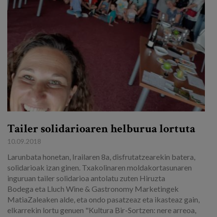
Tailer solidarioaren helburua lortuta
10.09.2018
Larunbata honetan, Irailaren 8a, disfrutatzearekin batera,
solidarioak izan ginen. Txakolinaren moldakortasunaren
inguruan tailer solidarioa antolatu zuten Hiruzta
Bodega eta Lluch Wine & Gastronomy Marketingek
MatiaZaleaken alde, eta ondo pasatzeaz eta ikasteaz gain,
elkarrekin lortu genuen "Kultura Bir-Sortzen: nere arreoa,