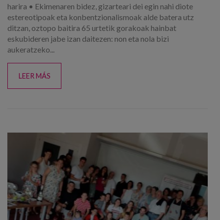
harira • Ekimenaren bidez, gizarteari dei egin nahi diote
estereotipoak eta konbentzionalismoak alde batera utz
ditzan, oztopo baitira 65 urtetik gorakoak hainbat
eskubideren jabe izan daitezen: non eta nola bizi
aukeratzeko...
LEER MÁS