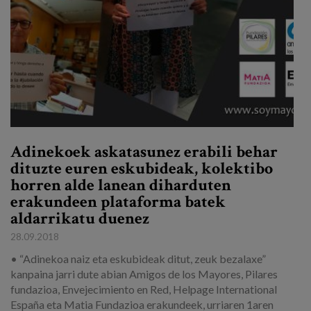
Adinekoek askatasunez erabili behar
dituzte euren eskubideak, kolektibo
horren alde lanean diharduten
erakundeen plataforma batek
aldarrikatu duenez
28.09.2018
• “Adinekoa naiz eta eskubideak ditut, zeuk bezalaxe”
kanpaina jarri dute abian Amigos de los Mayores, Pilares
fundazioa, Envejecimiento en Red, Helpage International
España eta Matia Fundazioa erakundeek, urriaren 1aren