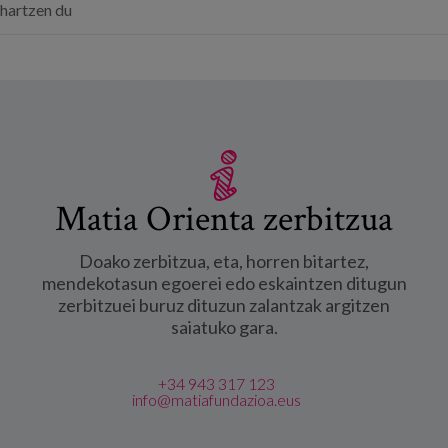
hartzen du
Matia Orienta zerbitzua
Doako zerbitzua, eta, horren bitartez,
mendekotasun egoerei edo eskaintzen ditugun
zerbitzuei buruz dituzun zalantzak argitzen
saiatuko gara.
+34 943 317 123
info@matiafundazioa.eus