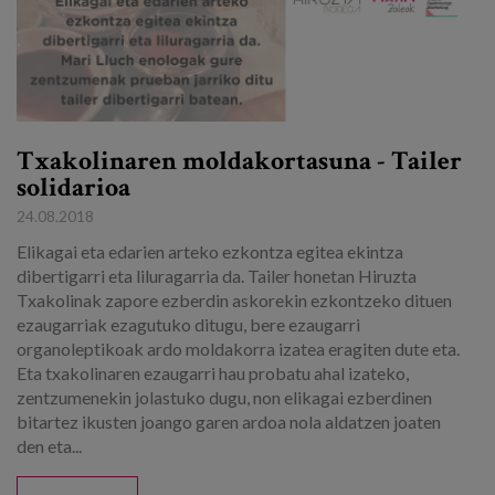
Txakolinaren moldakortasuna - Tailer
solidarioa
24.08.2018
Elikagai eta edarien arteko ezkontza egitea ekintza
dibertigarri eta liluragarria da. Tailer honetan Hiruzta
Txakolinak zapore ezberdin askorekin ezkontzeko dituen
ezaugarriak ezagutuko ditugu, bere ezaugarri
organoleptikoak ardo moldakorra izatea eragiten dute eta.
Eta txakolinaren ezaugarri hau probatu ahal izateko,
zentzumenekin jolastuko dugu, non elikagai ezberdinen
bitartez ikusten joango garen ardoa nola aldatzen joaten
den eta...