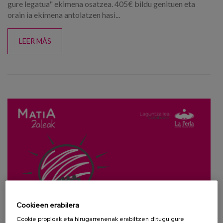
gure legatua" ekimena osatzea. 405€ bildu genituen eta
orain ia ekimena antolatzen hasi...
LEER MÁS
Cookieen erabilera
Cookie propioak eta hirugarrenenak erabiltzen ditugu gure