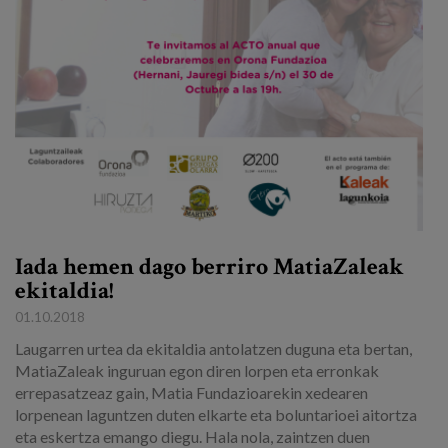
Egizu lan gurekin
Salaketa-kanala
es
eu
Iada hemen dago berriro MatiaZaleak
ekitaldia!
01.10.2018
Laugarren urtea da ekitaldia antolatzen duguna eta bertan,
MatiaZaleak inguruan egon diren lorpen eta erronkak
errepasatzeaz gain, Matia Fundazioarekin xedearen
lorpenean laguntzen duten elkarte eta boluntarioei aitortza
eta eskertza emango diegu. Hala nola, zaintzen duen