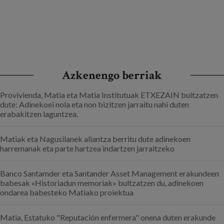
36
37
38
39
40
41
42
…
hurrengoa ›
azkena »
Azkenengo berriak
Provivienda, Matia eta Matia Institutuak ETXEZAIN bultzatzen
dute: Adinekoei nola eta non bizitzen jarraitu nahi duten
erabakitzen laguntzea.
Matiak eta Nagusilanek aliantza berritu dute adinekoen
harremanak eta parte hartzea indartzen jarraitzeko
Banco Santamder eta Santander Asset Management erakundeen
babesak «Historiadun memoriak» bultzatzen du, adinekoen
ondarea babesteko Matiako proiektua
Matia, Estatuko "Reputación enfermera" onena duten erakunde