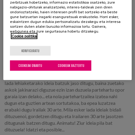
zerbitzuak hobetzeko, informazio estatistikoa osatzeko, zure
nabigazio-ohiturak analizatzeko, interes-taldeak zein diren
ondorioztatzeko, haien interesen profil bat sortzeko eta beste
gune batzuetan iragarki esanguratsuak erakusteko. Horri esker,
eskaintzen dugun edukia pertsonalizatu dezakegu eta interesa
sortzen duten atalei buruzko informazioa lortu. Gainera,
webgunea eta zure segurtasuna hobetu ditzakegu.
Cookie politika
KONFIGURATU
Oraindik garaiz zaude! Epea luzatzen
dugu
COOKIEAK ONARTU
COOKIEAK BAZTERTU
03.09.2018
Iada lehiaketarako ideia batzuk jaso ditugu, baina zuetako
askok jakinarazi diguzue ezin izan duzuela partehartu opor
garaia izan delako... eta nola partehartzailea izatea nahi
dugun eta guztien artean sortutakoa, ba epea luzatzea
erabaki dugu Irailak 30 arte. Mila esker iada ideiak bidali
dituzuenoi, gordetzen ditugu eta Irailaren 30 arte jasotzen
ditugunak batzen ditugu. Animatu! Ziur ideia pila bat
dituzuela! Idatzi eta posible...