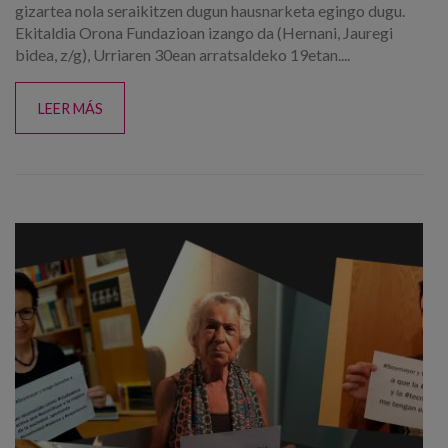
gizartea nola seraikitzen dugun hausnarketa egingo dugu.
Ekitaldia Orona Fundazioan izango da (Hernani, Jauregi
bidea, z/g), Urriaren 30ean arratsaldeko 19etan....
LEER MÁS