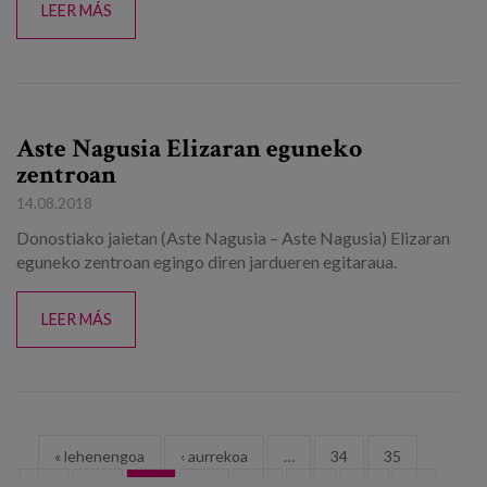
LEER MÁS
Aste Nagusia Elizaran eguneko
zentroan
14.08.2018
Donostiako jaietan (Aste Nagusia – Aste Nagusia) Elizaran
eguneko zentroan egingo diren jardueren egitaraua.
LEER MÁS
Orriak
« lehenengoa
‹ aurrekoa
…
34
35