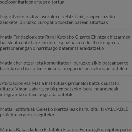
soziosanitarioen artean aitortua
Lugaritzeko bizitza osorako etxebizitzak, iraupen luzeko
zainketei buruzko Europako txosten batean aitortuak
Matia Fundazioak eta Rural Kutxako Gizarte Ekintzak hitzarmen
bat sinatu dute Iza zentroko espazioak eredu etxekoago eta
pertsonarengan oinarrituago baterantz eraldatzeko
Matiak heriotzari eta komunitateari buruzko ziklo batean parte
hartuko du Usurbilen, zainketa aringarriei buruzko saio batekin
Afundación eta Matia Institutuak jardunaldi batzuk sustatu
dituzte Vigon, zahartzea birpentsatzeko, bere indarguneak
integratuko dituen begirada batetik
Matia Institutuak Galesko ikertzaileak hartu ditu INVALUABLE
proiektuan aurrera egiteko
Matiak Bakardadeen Estatuko Esparru Estrategikoa egiten parte