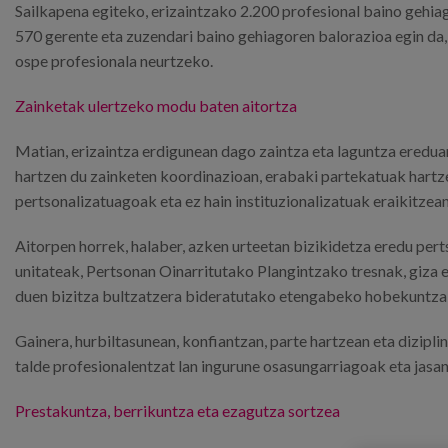
Sailkapena egiteko, erizaintzako 2.200 profesional baino gehia
570 gerente eta zuzendari baino gehiagoren balorazioa egin da,
ospe profesionala neurtzeko.
Zainketak ulertzeko modu baten aitortza
Matian, erizaintza erdigunean dago zaintza eta laguntza eredua
hartzen du zainketen koordinazioan, erabaki partekatuak hartze
pertsonalizatuagoak eta ez hain instituzionalizatuak eraikitzean
Aitorpen horrek, halaber, azken urteetan bizikidetza eredu pert
unitateak, Pertsonan Oinarritutako Plangintzako tresnak, giza
duen bizitza bultzatzera bideratutako etengabeko hobekuntza
Gainera, hurbiltasunean, konfiantzan, parte hartzean eta dizipli
talde profesionalentzat lan ingurune osasungarriagoak eta jasa
Prestakuntza, berrikuntza eta ezagutza sortzea