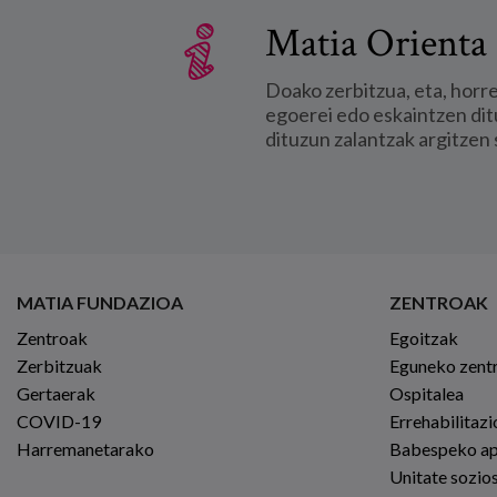
Matia Orienta 
Doako zerbitzua, eta, horr
egoerei edo eskaintzen dit
dituzun zalantzak argitzen 
MATIA FUNDAZIOA
ZENTROAK
Zentroak
Egoitzak
Zerbitzuak
Eguneko zent
Gertaerak
Ospitalea
COVID-19
Errehabilitaz
Harremanetarako
Babespeko a
Unitate sozio