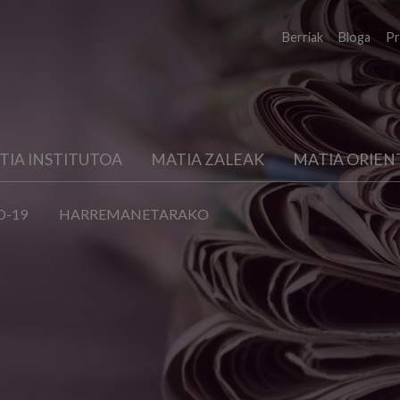
Berriak
Bloga
Pr
TIA INSTITUTOA
MATIA ZALEAK
MATIA ORIEN
D-19
HARREMANETARAKO