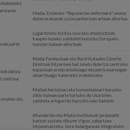
pitaleetako
tarioaren
Matia, Estatuko "Reputación enfermera" onena
duten erakunde soziosanitarioen artean aitortua
Lugaritzeko bizitza osorako etxebizitzak,
iraupen luzeko zainketei buruzko Europako
boan parte
txosten batean aitortuak
Matia Fundazioak eta Rural Kutxako Gizarte
Ekintzak hitzarmen bat sinatu dute Iza zentroko
espazioak eredu etxekoago eta pertsonarengan
bizikidetza
oinarrituago baterantz eraldatzeko
at zentzua
Matiak heriotzari eta komunitateari buruzko
ziklo batean parte hartuko du Usurbilen,
a ematen dio,
zainketa aringarriei buruzko saio batekin
Afundación eta Matia Institutuak jardunaldi
batzuk sustatu dituzte Vigon, zahartzea
birpentsatzeko, bere indarguneak integratuko