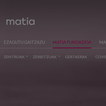
EZAGUTU GAITZAZU
MATIA FUNDAZIOA
MA
ZENTROAK
ZERBITZUAK
GERTAERAK
COVI