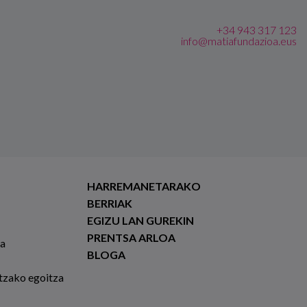
+34 943 317 123
info@matiafundazioa.eus
HARREMANETARAKO
BERRIAK
EGIZU LAN GUREKIN
PRENTSA ARLOA
ia
BLOGA
tzako egoitza