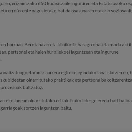
goren, erizaintzako 650 kudeatzaile ingururen eta Estatu osoko os
 eta erreferente nagusietako bat da osasunaren eta arlo soziosani
ren barruan. Bere lana arreta klinikotik harago doa, eta modu akti
an, pertsonei eta haien hurbilekoei laguntzean eta ingurune
.
sonalizatuagoetarantz aurrera egiteko egindako lana islatzen du, 
 eskubideetan oinarritutako praktikak eta pertsona bakoitzarentz
 prozesuak bultzatuz.
narteko lanean oinarritutako erizaintzako lidergo eredu bati balio
ngarriagoak sortzen laguntzen baitu.