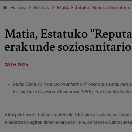
Hasiera
Berriak
Matia, Estatuko "Reputación enferme
Matia, Estatuko "Reput
erakunde soziosanitario
08.06.2026
Matia Estatuko "reputación enfermera" onena duen erakunde so
Erizaintzako Ospearen Monitoreak (MRE) eta Erizaintzako Kon
Aitorpen horrek balioa ematen dio Matiako erizainek pertsonei 
eraldatzeko egiten duten ekarpenari ere, pertsonen duintasunea