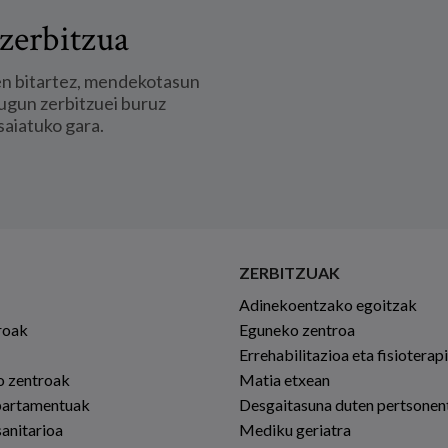
zerbitzua
en bitartez, mendekotasun
ugun zerbitzuei buruz
saiatuko gara.
ZERBITZUAK
Adinekoentzako egoitzak
roak
Eguneko zentroa
Errehabilitazioa eta fisioterap
io zentroak
Matia etxean
partamentuak
Desgaitasuna duten pertsonen
sanitarioa
Mediku geriatra