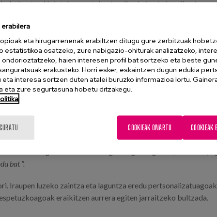
hobekuntzari lotutako prestakuntza, ikerketa eta berrikuntza pr
 Irakaskuntza Unitate Multiprofesionalaren ibilbidea, aitzindari
erabilera
ai eta profesionalek ikerketa proiektuetan, kongresuetan, jardunal
opioak eta hirugarrenenak erabiltzen ditugu gure zerbitzuak hobetz
o estatistikoa osatzeko, zure nabigazio-ohiturak analizatzeko, inter
n ondorioztatzeko, haien interesen profil bat sortzeko eta beste gu
atik 34k egoitza eremuan egiten dute lan, egunero erakundeak lagu
esanguratsuak erakusteko. Horri esker, eskaintzen dugun edukia pert
.
eta interesa sortzen duten atalei buruzko informazioa lortu. Gainer
 eta zure segurtasuna hobetu ditzakegu.
litika
nero zainketak posible egiten dituzten profesional talde osoak p
IGURATU
COOKIEAK ONARTU
COOKIEAK 
eko modu bat ezagutzen du. Pertsonengandik gertu egoteko, entzuteko, l
u bat ”.
ri. Iraupen luzeko zaintza eta laguntza eredu pertsonalizatuagoak
espetuzkoagoak eraikitzen aurrera egiten jarraitzeko bultzada.