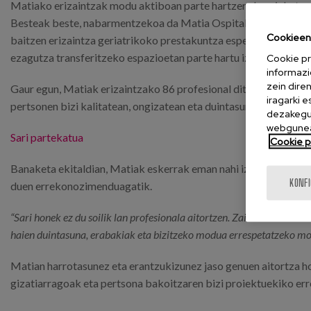
Matiako erizaintzak modu aktiboan parte hartzen du zainketen 
Besteak beste, nabarmentzekoa da Matia Ospitaleko Geriatriako
Cookieen 
baitzen erizaintza geriatrikoko prestakuntza espezializatuan, b
ezagutza transferitzeko espazioetan parte hartu izana ere.
Cookie pr
informazi
zein dire
Gaur egun, Matiak erizaintzako 86 profesional ditu, eta horiet
iragarki 
pertsonen bizi kalitatean, ongizatean eta duintasunean lagunduz
dezakegu 
webgunea
Sari partekatua
Cookie po
Banaketa ekitaldian, Matiak eskerrak eman nahi izan zituen egu
KONF
duen errekonozimenduagatik.
“Sari honek ez du soilik lan profesionala aitortzen. Zaintzak ulertz
haien duintasuna, erabakiak eta bizitzeko modua errespetatzeko mod
Matian harrotasunez eta erantzukizunez jaso genuen aitortza ho
gizatiarragoak eta pertsona bakoitzaren bizi proiektuekiko err