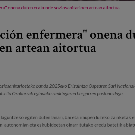
ra" onena duten erakunde soziosanitarioen artean aitortua
ación enfermera" onena d
en artean aitortua
ziosanitarioetako bat da 2025eko Erizaintza Ospearen Sari Nazionale
tseilu Orokorrak egindako rankingaren bosgarren postuan dago.
laguntzeko egiten duten lanari, bai eta iraupen luzeko zainketak 
n, autonomian eta eskubideetan oinarritutako eredu batetik abiat