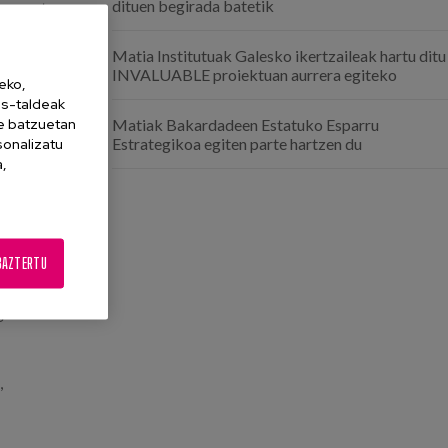
dituen begirada batetik
ozesuetan.
a izan
Matia Institutuak Galesko ikertzaileak hartu ditu
dietan eta
INVALUABLE proiektuan aurrera egiteko
eko,
es-taldeak
ne batzuetan
Matiak Bakardadeen Estatuko Esparru
ntzen dien
Estrategikoa egiten parte hartzen du
sonalizatu
a,
artekatzen
BAZTERTU
aguntzeko eta
,