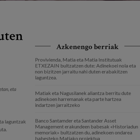
uten
Azkenengo berriak
Provivienda, Matia eta Matia Institutuak
ETXEZAIN bultzatzen dute: Adinekoei nola eta
non bizitzen jarraitu nahi duten erabakitzen
laguntzea.
tan, eta
Matiak eta Nagusilanek aliantza berritu dute
adinekoen harremanak eta parte hartzea
indartzen jarraitzeko
Banco Santamder eta Santander Asset
eta laguntzak
Management erakundeen babesak «Historiadun
uta.
memoriak» bultzatzen du, adinekoen ondarea
babesteko Matiako proiektua